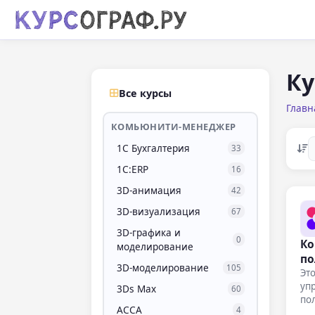
Ку
Все курсы
Главн
КОМЬЮНИТИ-МЕНЕДЖЕР
1С Бухгалтерия
33
1С:ERP
16
3D-анимация
42
3D-визуализация
67
3D-графика и
0
Ко
моделирование
по
3D-моделирование
105
Эт
уп
3Ds Max
60
по
ACCA
4
узн