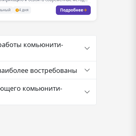
вного взаимодействия…
Подробнее
льный
4 дня
работы комьюнити-
наиболее востребованы
ающего комьюнити-