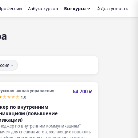
Профессии
Азбука курсов
Все курсы
Доступность
ра
ссия
Русская школа управления
64 700 ₽
★☆☆☆☆
1.0
жер по внутренним
никациям (повышение
фикации)
енеджер по внутренним коммуникациям"
начен для специалистов, желающих повысить
алификацию и освоить современные методы