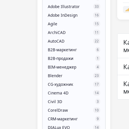
Adobe Illustrator
33
Adobe InDesign
16
Agile
15
ArchiCAD
11
К
AutoCAD
22
м
B2B-маркетинг
6
B2B-продажи
1
К
BIM-менеджер
4
Blender
23
К
CG-художник
17
м
Cinema 4D
14
Civil 3D
3
CorelDraw
10
CRM-маркетинг
9
DIALux EVO
14