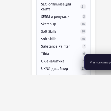
SEO-оптимизация
21
сайта
SERM и репутация
3
SketchUp
16
Soft Skills
10
Soft-Skills
36
Substance Painter
7
Tilda
6
UX-аналитика
5
Мы используе
UX/UI-дизайнер
25
WordPress
8
Zbrush
11
Актерское мастерство
7
Алгебра для 10 класса
3
Алгебра для 11 класса
4