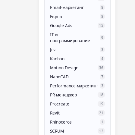
Email-маркетинг
8
Figma
8
Google Ads
15
IT и
9
программирование
Jira
3
Kanban
4
Motion Design
36
NanoCAD
7
Performance-маркетинг
3
PR-менеджер
18
Procreate
19
Revit
21
Rhinoceros
1
SCRUM
12