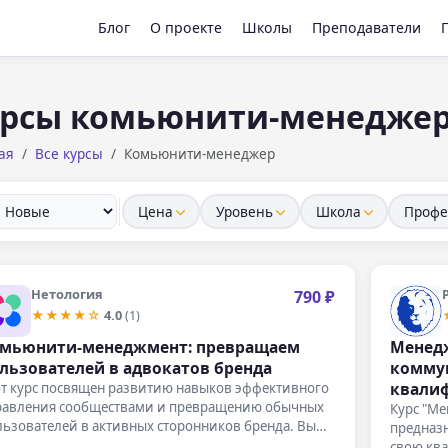
Блог
О проекте
Школы
Преподаватели
рсы комьюнити-менедже
ая
Все курсы
Комьюнити-менеджер
Цена
Уровень
Школа
Профе
Нетология
790 ₽
★★★★☆
4.0
(1)
мьюнити-менеджмент: превращаем
Менед
льзователей в адвокатов бренда
комму
квали
от курс посвящен развитию навыков эффективного
равления сообществами и превращению обычных
Курс "М
льзователей в активных сторонников бренда. Вы
предназ
аете,…
свою кв