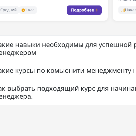
эффекти
Подробнее
Средний
1 час
Нача
акие навыки необходимы для успешной 
енеджером
акие курсы по комьюнити-менеджменту 
ак выбрать подходящий курс для начин
енеджера.