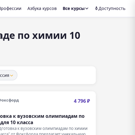
Профессии
Азбука курсов
Все курсы
Доступность
аде по химии 10
ссия
Фоксфорд
4 796 ₽
овка к вузовским олимпиадам по
для 10 класса
одготовка к вузовским олимпиадам по химии
ласса" от Фоксфорда предлагает уникальную