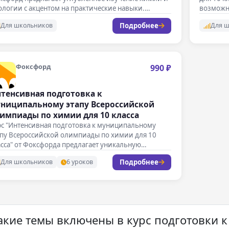
логии с акцентом на практические навыки.…
возможн
Подробнее
Для школьников
Для 
Фоксфорд
990 ₽
тенсивная подготовка к
ниципальному этапу Всероссийской
импиады по химии для 10 класса
рс "Интенсивная подготовка к муниципальному
апу Всероссийской олимпиады по химии для 10
сса" от Фоксфорда предлагает уникальную
зможность…
Подробнее
Для школьников
6 уроков
акие темы включены в курс подготовки 