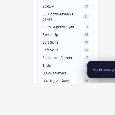
SCRUM
12
SEO-оптимизация
21
сайта
SERM и репутация
3
SketchUp
16
Soft Skills
10
Soft-Skills
36
Substance Painter
7
Tilda
6
Мы используе
UX-аналитика
5
UX/UI-дизайнер
25
WordPress
8
Zbrush
11
Актерское мастерство
7
Алгебра для 10 класса
3