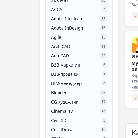
3Ds Max
60
био
ACCA
4
Adobe Illustrator
33
Adobe InDesign
16
Agile
15
ArchiCAD
11
AutoCAD
Ин
22
му
B2B-маркетинг
6
ол
B2B-продажи
1
Ку
эт
BIM-менеджер
4
кла
Blender
во
23
CG-художник
17
Cinema 4D
14
Civil 3D
3
CorelDraw
10
К