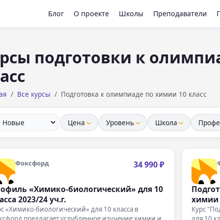
Блог
О проекте
Школы
Преподаватели
рсы подготовки к олимпи
асс
ая
Все курсы
Подготовка к олимпиаде по химии 10 класс
Цена
Уровень
Школа
Профе
Фоксфорд
34 990 ₽
офиль «Химико-биологический» для 10
Подгот
асса 2023/24 уч.г.
химии 
с «Химико-биологический» для 10 класса в
Курс "П
ксфорд предлагает углубленное изучение химии и
для 10 к