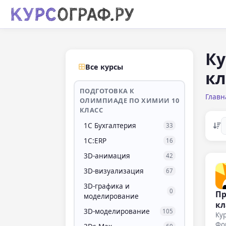
Ку
Все курсы
кл
ПОДГОТОВКА К
Главн
ОЛИМПИАДЕ ПО ХИМИИ 10
КЛАСС
1С Бухгалтерия
33
1С:ERP
16
3D-анимация
42
3D-визуализация
67
3D-графика и
0
Пр
моделирование
кл
3D-моделирование
105
Кур
Фо