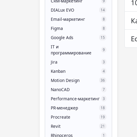
CRM-маркетинг
1
9
DIALux EVO
14
К
Email-маркетинг
8
Figma
8
Е
Google Ads
15
IT и
9
программирование
Jira
3
Kanban
4
Motion Design
36
NanoCAD
7
Performance-маркетинг
3
PR-менеджер
18
Procreate
19
Revit
21
Rhinoceros
1