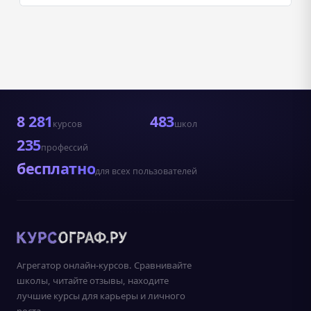
8 281
483
курсов
школ
235
профессий
бесплатно
для всех пользователей
Агрегатор онлайн-курсов. Сравнивайте
школы, читайте отзывы, находите
лучшие курсы для карьеры и личного