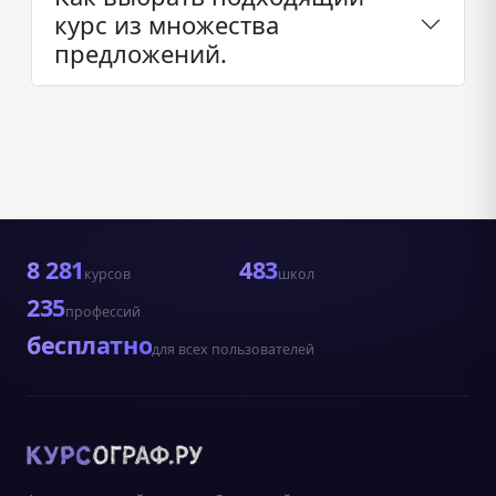
курс из множества
предложений.
8 281
483
курсов
школ
235
профессий
бесплатно
для всех пользователей