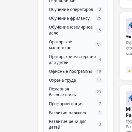
пенсионеров
Обучение операторов
3
Обучение фрилансу
25
Обучение ювелирное
15
дело
Эк
Ораторское
Кур
31
мастерство
кто
мощ
Ораторское мастерство
4
для детей
Офисные программы
19
Охрана труда
17
Пожарная
23
безопасность
Профориентация
7
Mi
Развитие навыков
1
Ра
Развитие речи для
Кур
3
Ра
детей