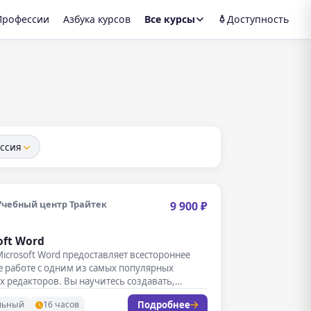
Профессии
Азбука курсов
Все курсы
Доступность
ссия
Учебный центр Трайтек
9 900 ₽
oft Word
Microsoft Word предоставляет всестороннее
 работе с одним из самых популярных
х редакторов. Вы научитесь создавать,…
Подробнее
льный
16 часов