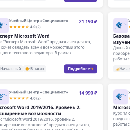
Учебный Центр «Специалист»
21 190 ₽
★★★★☆
4.0
(2)
сперт Microsoft Word
Базова
изучен
с "Эксперт Microsoft Word" предназначен для тех,
 хочет овладеть всеми возможностями этого
Данный к
ного текстового редактора. В рамках…
приобре
работы 
Подробнее
Начальный
48 часов
Нача
Учебный Центр «Специалист»
14 990 ₽
★★★★☆
4.0
(2)
crosoft Word 2019/2016. Уровень 2.
Micros
сширенные возможности
Курс "Mi
предназн
с "Microsoft Word 2019/2016. Уровень 2.
работы 
сширенные возможности" предназначен для тех,