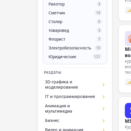
кт
Риелтор
3
Сметчик
19
Столяр
6
товаровед
3
Флорист
7
Электробезопасность
10
Mi
во
Юридические
121
кур
воз
тех
РАЗДЕЛЫ
3D-графика и
моделирование
Курсы 3D-дженералиста
IT и программирование
15
Курсы Maya
10
1C-программирование
Анимация и
25
мультимедиа
1С-Битрикс
3
Adobe Animate
Бизнес
MS
9
Android-разработка
24
Кур
BPMN
Видео и анимация
5
Angular
5