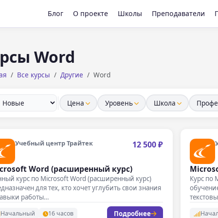
Блог
О проекте
Школы
Преподаватели
рсы Word
ая
Все курсы
Другие
Word
Цена
Уровень
Школа
Профе
Учебный центр Трайтек
12 500 ₽
crosoft Word (расширенный курс)
Micros
ный курс по Microsoft Word (расширенный курс)
Курс по 
дназначен для тех, кто хочет углубить свои знания
обучение
навыки работы…
текстовы
Подробнее
Начальный
16 часов
Нача