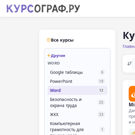
Ку
Все курсы
Главн
Другие
WORD
Google таблицы
6
PowerPoint
19
Word
12
Безопасность и
25
Mi
охрана труда
Дан
ЖКХ
23
пре
и 
Компьютерная
грамотность для
1