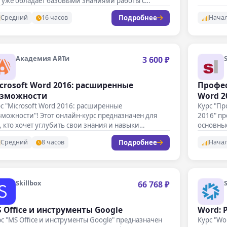
о уже обладает базовыми знаниями работы с…
Подробнее
Средний
16 часов
Нача
Академия АйТи
3 600 ₽
crosoft Word 2016: расширенные
Профес
зможности
Word 2
с "Microsoft Word 2016: расширенные
Курс "Пр
можности"! Этот онлайн-курс предназначен для
2016" пр
, кто хочет углубить свои знания и навыки…
основны
Подробнее
Средний
8 часов
Нача
Skillbox
66 768 ₽
 Office и инструменты Google
Word: 
с "MS Office и инструменты Google" предназначен
Курс "Wo