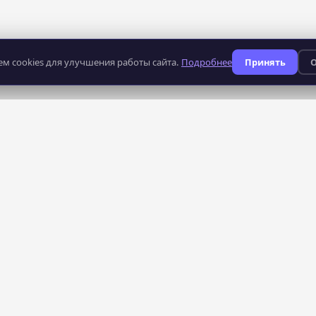
м cookies для улучшения работы сайта.
Подробнее
Принять
О
235
профессий
КАТАЛОГ
СЕРВИСЫ
Все курсы
AI-поиск курсов