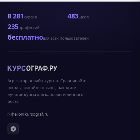
8 281
483
курсов
школ
235
профессий
бесплатно
для всех пользователей
Агрегатор онлайн-курсов. Сравнивайте
школы, читайте отзывы, находите
лучшие курсы для карьеры и личного
роста.
hello@kursograf.ru