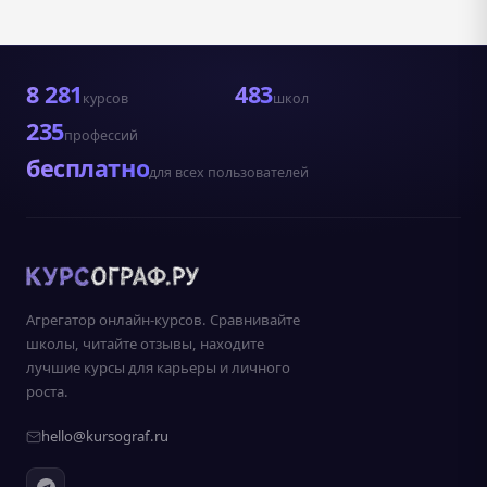
8 281
483
курсов
школ
235
профессий
бесплатно
для всех пользователей
Агрегатор онлайн-курсов. Сравнивайте
школы, читайте отзывы, находите
лучшие курсы для карьеры и личного
роста.
hello@kursograf.ru