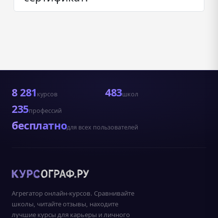
8 281
483
курсов
школ
235
профессий
бесплатно
для всех пользователей
Агрегатор онлайн-курсов. Сравнивайте
школы, читайте отзывы, находите
лучшие курсы для карьеры и личного