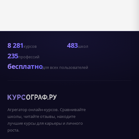
8 281
483
курсов
школ
235
профессий
бесплатно
для всех пользователей
Агрегатор онлайн-курсов. Сравнивайте
школы, читайте отзывы, находите
лучшие курсы для карьеры и личного
роста.