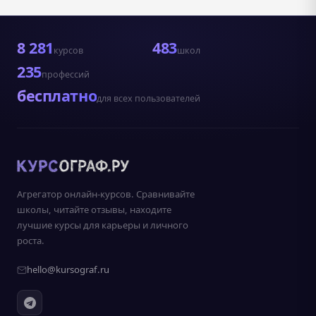
8 281
483
курсов
школ
235
профессий
бесплатно
для всех пользователей
Агрегатор онлайн-курсов. Сравнивайте
школы, читайте отзывы, находите
лучшие курсы для карьеры и личного
роста.
hello@kursograf.ru