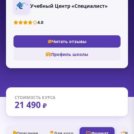
Учебный Центр «Специалист»
4.0
Читать отзывы
Профиль школы
СТОИМОСТЬ КУРСА
21 490
₽
Описание
Для кого
Формат
В д