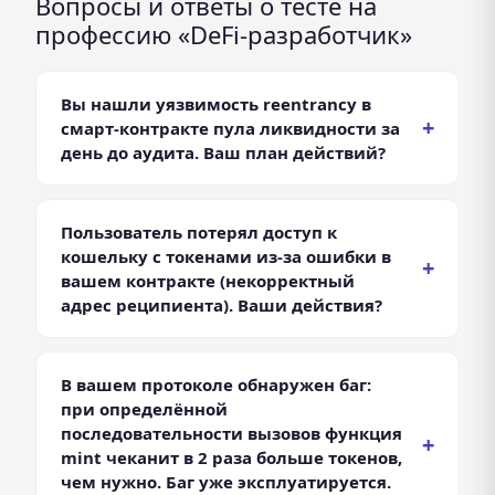
Вопросы и ответы о тесте на
профессию «DeFi-разработчик»
Вы нашли уязвимость reentrancy в
смарт-контракте пула ликвидности за
день до аудита. Ваш план действий?
Варианты ответа: Немедленно исправляю
контракт, добавляю защиту (ReentrancyGuard) и
переписываю тесты, чтобы успеть к аудиту.,
Пользователь потерял доступ к
Сообщаю команде и предлагаю отложить аудит
кошельку с токенами из-за ошибки в
на неделю, чтобы провести полное
вашем контракте (некорректный
исследование., Ничего не делаю — аудиторы
адрес реципиента). Ваши действия?
всё равно найдут, а я не хочу нарушать
Варианты ответа: Анализирую транзакцию,
дедлайн..
пишу скрипт для восстановления средств через
админ-функцию (если она есть) или предлагаю
В вашем протоколе обнаружен баг:
хардфорк с компенсацией., Объясняю
при определённой
пользователю, что блокчейн необратим, и
последовательности вызовов функция
предлагаю обратиться к сообществу за
mint чеканит в 2 раза больше токенов,
помощью., Говорю, что это его
чем нужно. Баг уже эксплуатируется.