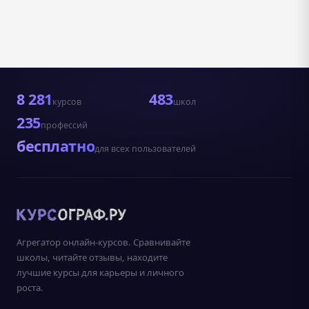
8 281
483
курсов
школ
235
профессий
бесплатно
для всех пользователей
Агрегатор онлайн-курсов. Сравнивайте
школы, читайте отзывы, находите
лучшие курсы для карьеры и личного
роста.