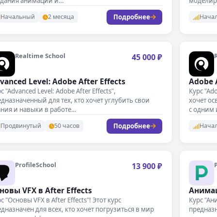
здания анимации и…
моделир
Подробнее
Начальный
2 месяца
Нача
Realtime School
45 000 ₽
vanced Level: Adobe After Effects
Adobe A
с "Advanced Level: Adobe After Effects",
Курс "Ado
дназначенный для тех, кто хочет углубить свои
хочет ос
ния и навыки в работе…
с одним
Подробнее
Продвинутый
50 часов
Нача
ProfileSchool
13 900 ₽
новы VFX в After Effects
Анимац
с "Основы VFX в After Effects"! Этот курс
Курс "Ани
дназначен для всех, кто хочет погрузиться в мир
предназн