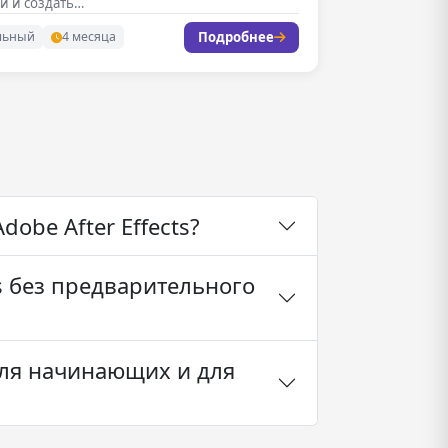
и и создать…
Подробнее
льный
4 месяца
obe After Effects?
s без предварительного
 для начинающих и для