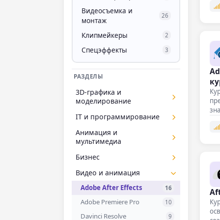
Видеосъемка и
26
монтаж
Клипмейкеры
2
Спецэффекты
3
Ad
РАЗДЕЛЫ
ку
Кур
3D-графика и
пре
моделирование
зн
Курсы 3D-дженералиста
IT и программирование
15
Курсы Maya
10
1C-программирование
Анимация и
25
мультимедиа
1С-Битрикс
3
Adobe Animate
Бизнес
9
Android-разработка
24
BPMN
Видео и анимация
5
Angular
5
Data Studio
1
Adobe After Effects
Ansible
16
1
Af
Excel
64
Кур
Adobe Premiere Pro
ASP.NET Core
10
1
ос
HR-аналитика
9
Davinci Resolve
Astra Linux
9
61