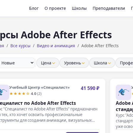
Блог
О проекте
Школы
Преподаватели
рсы Adobe After Effects
ая
Все курсы
Видео и анимация
Adobe After Effects
Цена
Уровень
Школа
Профе
Учебный Центр «Специалист»
41 590 ₽
★★★★☆
4.0
(2)
ециалист по Adobe After Effects
Adobe A
станд
с "Специалист по Adobe After Effects" предназначен
 тех, кто хочет освоить профессиональные
Курс "Ado
струменты для создания анимации, визуальных…
стандарт
уже осв