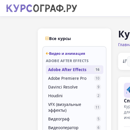
Ку
Все курсы
Главн
Видео и анимация
ADOBE AFTER EFFECTS
Adobe After Effects
16
Adobe Premiere Pro
10
Davinci Resolve
9
Houdini
2
Сп
VFX (визуальные
Кур
11
эффекты)
для
ин
Видеограф
5
Видеооператор
6