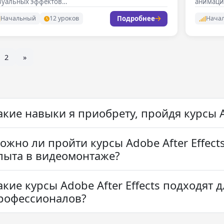
зуальных эффектов…
анимаци
Подробнее
Начальный
12 уроков
Нача
2
»
акие навыки я приобрету, пройдя курсы Ad
ожно ли пройти курсы Adobe After Effect
пыта в видеомонтаже?
акие курсы Adobe After Effects подходят
рофессионалов?