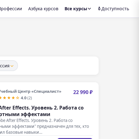
Профессии
Азбука курсов
Все курсы
Доступность
ссия
Учебный Центр «Специалист»
22 990 ₽
★★★★☆
4.0
(2)
fter Effects. Уровень 2. Работа со
артными эффектами
be After Effects. Уровень 2. Работа со
ными эффектами" предназначен для тех, кто
оил базовые навыки…