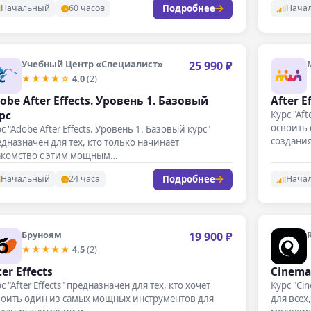
Подробнее
Начальный
60 часов
Нача
Учебный Центр «Специалист»
25 990 ₽
★★★★☆
4.0
(2)
obe After Effects. Уровень 1. Базовый
After E
рс
Курс "Aft
освоить
с "Adobe After Effects. Уровень 1. Базовый курс"
создани
дназначен для тех, кто только начинает
акомство с этим мощным…
Подробнее
Начальный
24 часа
Нача
Бруноям
19 900 ₽
★★★★★
4.5
(2)
ter Effects
Cinema 
с "After Effects" предназначен для тех, кто хочет
Курс "Cin
воить один из самых мощных инструментов для
для всех