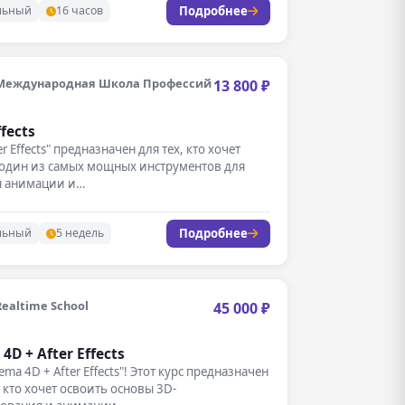
Подробнее
льный
16 часов
Международная Школа Профессий
13 800 ₽
ffects
er Effects" предназначен для тех, кто хочет
 один из самых мощных инструментов для
я анимации и…
Подробнее
льный
5 недель
Realtime School
45 000 ₽
4D + After Effects
ema 4D + After Effects"! Этот курс предназначен
, кто хочет освоить основы 3D-