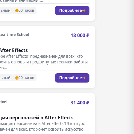
ования и анимации,…
Подробнее
льный
50 часов
Realtime School
18 000 ₽
fter Effects
be After Effects" предназначен для всех, кто
воить основы и продвинутые техники работы
 из…
Подробнее
льный
20 часов
Pixel
31 400 ₽
ия персонажей в After Effects
мация персонажей в After Effects"! Этот курс
ачен для всех, кто хочет освоить искусство