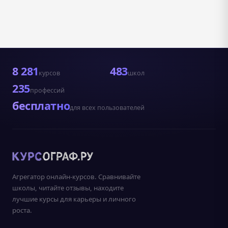
8 281
483
курсов
школ
235
профессий
бесплатно
для всех пользователей
Агрегатор онлайн-курсов. Сравнивайте
школы, читайте отзывы, находите
лучшие курсы для карьеры и личного
роста.