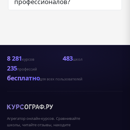
профессионалов?
8 281
483
курсов
школ
235
профессий
бесплатно
для всех пользователей
Агрегатор онлайн-курсов. Сравнивайте
школы, читайте отзывы, находите