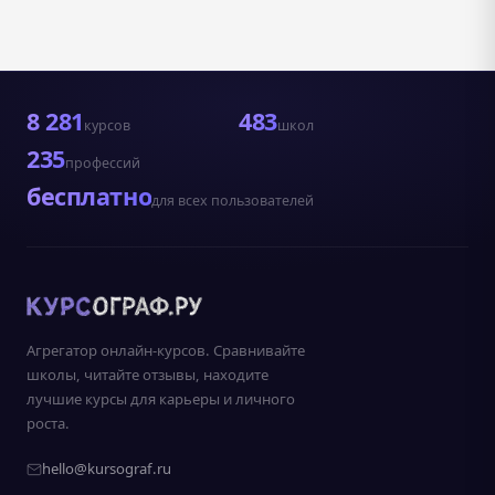
8 281
483
курсов
школ
235
профессий
бесплатно
для всех пользователей
Агрегатор онлайн-курсов. Сравнивайте
школы, читайте отзывы, находите
лучшие курсы для карьеры и личного
роста.
hello@kursograf.ru