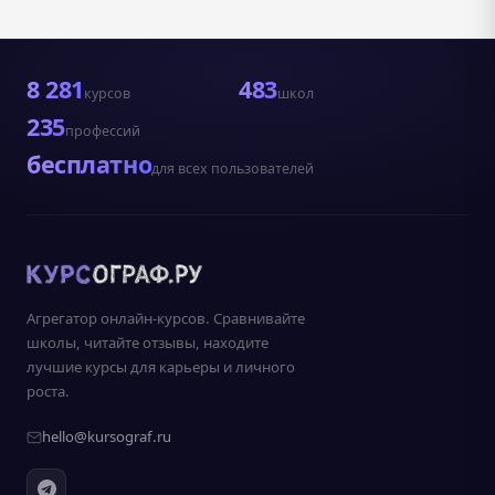
8 281
483
курсов
школ
235
профессий
бесплатно
для всех пользователей
Агрегатор онлайн-курсов. Сравнивайте
школы, читайте отзывы, находите
лучшие курсы для карьеры и личного
роста.
hello@kursograf.ru