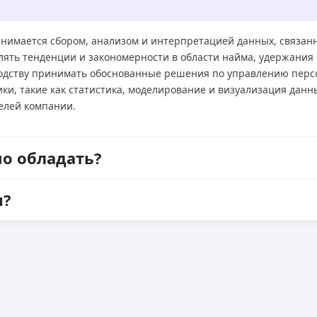
анимается сбором, анализом и интерпретацией данных, связан
лять тенденции и закономерности в области найма, удержания 
водству принимать обоснованные решения по управлению перс
и, такие как статистика, моделирование и визуализация данн
елей компании.
о обладать?
и?