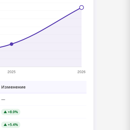
Изменение
—
▲ +8.0%
▲ +5.4%