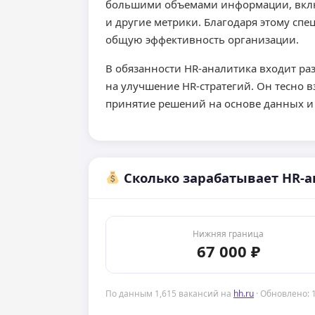
большими объемами информации, включ
и другие метрики. Благодаря этому сп
общую эффективность организации.
В обязанности HR-аналитика входит ра
на улучшение HR-стратегий. Он тесно 
принятие решений на основе данных и 
Сколько зарабатывает HR-а
Нижняя граница
67 000 ₽
По данным 1,615 вакансий на
hh.ru
· Обновлено: 