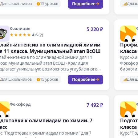
Подробнее
Для школьников
15 уроков
Для 
Коалиция
5 220 ₽
★★★★★
4.6
(2)
лайн-интенсив по олимпиадной химии
Профил
я 11 класса. Муниципальный этап ВсОШ
класса 
лайн-интенсив по олимпиадной химии для 11
Курс «Хи
асса: Муниципальный этап ВсОШ - Коалиция
Фоксфор
едлагает уникальную возможность углубленного
биологии
учения химии…
Подробнее
Для школьников
15 уроков
Для 
Фоксфорд
7 492 ₽
дготовка к олимпиадам по химии. 7
Подгот
асс
класса
с "Подготовка к олимпиадам по химии" для 7
Курс "По