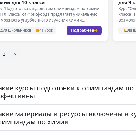
мии для 10 класса
для 9 
рс "Подготовка к вузовским олимпиадам по химии
Курс "О
 10 класса" от Фоксфорда предлагает уникальную
класса" 
зможность углубленного изучения химии.…
возможн
практич
Подробнее
Для школьников
41 урок
Для 
2
»
акие курсы подготовки к олимпиадам по
ффективны
акие материалы и ресурсы включены в к
лимпиадам по химии