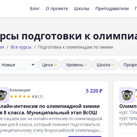
Блог
О проекте
Школы
Преподаватели
рсы подготовки к олимпи
ая
Все курсы
Подготовка к олимпиадам по химии
Цена
Уровень
Школа
Профе
Коалиция
5 220 ₽
★★★★★
4.6
(2)
лайн-интенсив по олимпиадной химии
Олимпи
я 8 класса. Муниципальный этап ВсОШ
курс "Ол
курс пре
иглашаем вас на онлайн-интенсив по олимпиадной
углубить
ии для 8 класса, который поможет подготовиться
муниципальному этапу Всероссийской олимпиады…