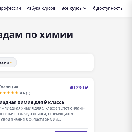
Профессии
Азбука курсов
Все курсы
Доступность
адам по химии
ссия
Коалиция
40 230 ₽
★★★★★
4.6
(2)
адная химия для 9 класса
импиадная химия для 9 класса"! Этот онлайн-
дназначен для учащихся, стремящихся
 свои знания в области химии…