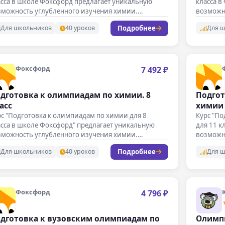
асса в школе Фоксфорд предлагает уникальную
класса в
зможность углубленного изучения химии.…
возможн
Занятия
Подробнее
Для школьников
40 уроков
Для 
Фоксфорд
7 492 ₽
дготовка к олимпиадам по химии. 8
Подгот
асс
химии 
с "Подготовка к олимпиадам по химии для 8
Курс "П
сса в школе Фоксфорд" предлагает уникальную
для 11 к
зможность углубленного изучения химии.…
возможн
Подробнее
Для школьников
40 уроков
Для 
Фоксфорд
4 796 ₽
дготовка к вузовским олимпиадам по
Олимп