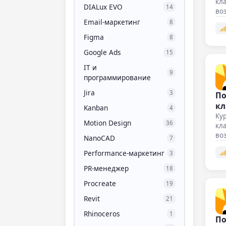
кл
DIALux EVO
14
во
Email-маркетинг
8
Figma
8
Google Ads
15
IT и
9
программирование
Jira
3
По
кл
Kanban
4
Кур
Motion Design
36
кла
во
NanoCAD
7
Performance-маркетинг
3
PR-менеджер
18
Procreate
19
Revit
21
Rhinoceros
1
По