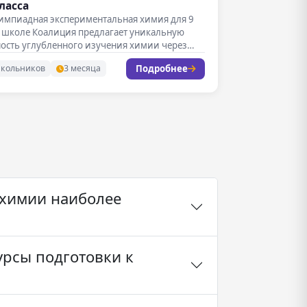
класса
лимпиадная экспериментальная химия для 9
в школе Коалиция предлагает уникальную
ость углубленного изучения химии через
еские…
Подробнее
школьников
3 месяца
 химии наиболее
урсы подготовки к