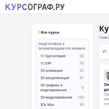
Ку
Все курсы
Главн
ПОДГОТОВКА К
ОЛИМПИАДАМ ПО ХИМИИ
1С Бухгалтерия
33
1С:ERP
16
3D-анимация
42
3D-визуализация
67
Он
3D-графика и
0
дл
моделирование
Пр
3D-моделирование
105
хим
к 
3Ds Max
60