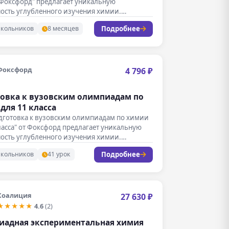
 Фоксфорд" предлагает уникальную
ость углубленного изучения химии.
…
Подробнее
школьников
8 месяцев
Фоксфорд
4 796 ₽
овка к вузовским олимпиадам по
для 11 класса
одготовка к вузовским олимпиадам по химии
ласса" от Фоксфорд предлагает уникальную
ость углубленного изучения химии.…
Подробнее
школьников
41 урок
Коалиция
27 630 ₽
★★★★★
4.6
(2)
иадная экспериментальная химия