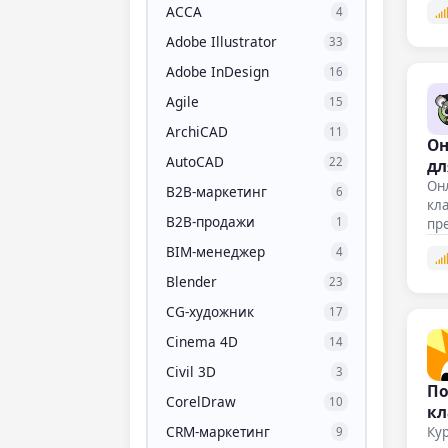
ACCA
4
Adobe Illustrator
33
Adobe InDesign
16
Agile
15
ArchiCAD
11
Он
AutoCAD
22
дл
Он
B2B-маркетинг
6
кл
B2B-продажи
1
пр
из
BIM-менеджер
4
Blender
23
CG-художник
17
Cinema 4D
14
Civil 3D
3
По
CorelDraw
10
кл
CRM-маркетинг
Кур
9