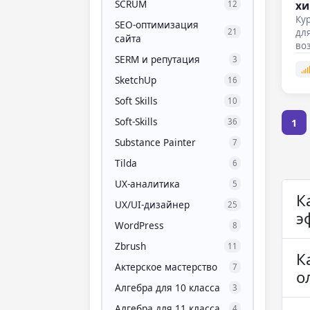
SCRUM
хи
12
Ку
SEO-оптимизация
для
21
сайта
во
SERM и репутация
3
SketchUp
16
Soft Skills
10
Soft-Skills
1
36
Substance Painter
7
Tilda
6
UX-аналитика
5
К
UX/UI-дизайнер
25
э
WordPress
8
Zbrush
11
К
Актерское мастерство
7
о
Алгебра для 10 класса
3
Алгебра для 11 класса
4