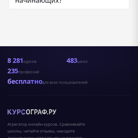
начинающих?
8 281
483
курсов
школ
235
профессий
бесплатно
для всех пользователей
Агрегатор онлайн-курсов. Сравнивайте
школы, читайте отзывы, находите
лучшие курсы для карьеры и личного