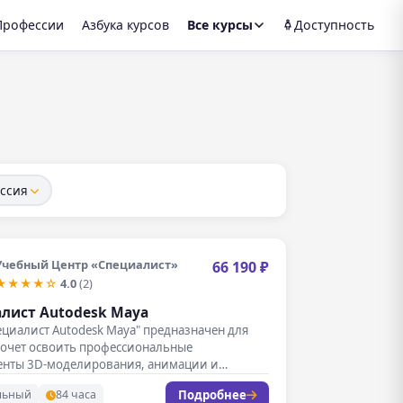
Профессии
Азбука курсов
Все курсы
Доступность
ссия
Учебный Центр «Специалист»
66 190 ₽
★★★★☆
4.0
(2)
лист Autodesk Maya
ециалист Autodesk Maya" предназначен для
 хочет освоить профессиональные
енты 3D-моделирования, анимации и
ных эффектов. В…
Подробнее
льный
84 часа