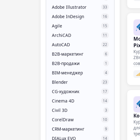
Adobe Illustrator
33
Adobe InDesign
16
Agile
15
ArchiCAD
11
Мо
AutoCAD
Pi
22
Кур
B2B-маркетинг
6
ZBr
B2B-продажи
со
1
и…
BIM-менеджер
4
Blender
23
CG-художник
17
Cinema 4D
14
Civil 3D
3
Ко
CorelDraw
10
Кур
для
CRM-маркетинг
9
тр
DIALux EVO
14
ра