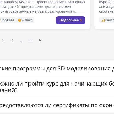
с "Autodesk Revit MEP. Проектирование инженерных
Курс "Au
тем зданий" предназначен для тех, кто хочет
анимации
воить современные методы моделирования и…
свои зн
Подробнее
Средний
32 часа
Нача
2
3
…
11
»
акие программы для 3D-моделирования 
ожно ли пройти курс для начинающих б
наний?
редоставляются ли сертификаты по окон