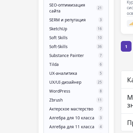
Кур
SEO-оптимизация
сис
21
сайта
ос
SERM и репутация
3
SketchUp
16
Soft Skills
10
Soft-Skills
1
36
Substance Painter
7
Tilda
6
UX-аналитика
5
К
UX/UI-дизайнер
25
WordPress
8
М
Zbrush
11
з
Актерское мастерство
7
Алгебра для 10 класса
3
П
Алгебра для 11 класса
4