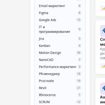
Email-маркетинг
8
Figma
8
Google Ads
15
IT и
9
программирование
Jira
Ci
3
мо
Kanban
4
Кур
Motion Design
36
диз
со
NanoCAD
7
ви
Performance-маркетинг
3
PR-менеджер
18
Procreate
19
Revit
21
Rhinoceros
1
Au
ин
SCRUM
12