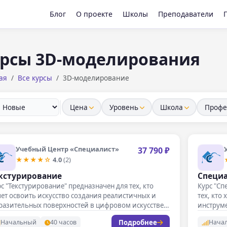
Блог
О проекте
Школы
Преподаватели
рсы 3D-моделирования
ая
Все курсы
3D-моделирование
Цена
Уровень
Школа
Профе
Учебный Центр «Специалист»
37 790 ₽
★★★★☆
4.0
(2)
кстурирование
Специа
с "Текстурирование" предназначен для тех, кто
Курс "Сп
ет освоить искусство создания реалистичных и
тех, кто
разительных поверхностей в цифровом искусстве
инструм
визуаль
Подробнее
Начальный
40 часов
Нача