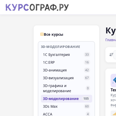
Ку
Все курсы
Главн
3D-МОДЕЛИРОВАНИЕ
1С Бухгалтерия
33
1С:ERP
16
3D-анимация
42
3D-визуализация
67
3D-графика и
0
Те
моделирование
Кур
3D-моделирование
105
хоч
вы
3Ds Max
60
и…
ACCA
4