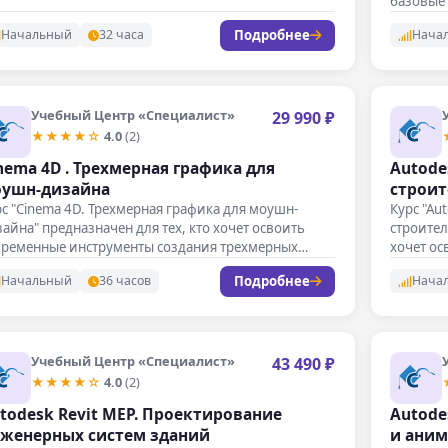
базовые
Подробнее
Начальный
32 часа
Нача
Учебный Центр «Специалист»
29 990 ₽
★★★★☆
4.0
(2)
nema 4D . Трехмерная графика для
Autode
ушн-дизайна
строит
с "Cinema 4D. Трехмерная графика для моушн-
Курс "Au
айна" предназначен для тех, кто хочет освоить
строител
временные инструменты создания трехмерных
хочет о
зуальных…
проекти
Подробнее
Начальный
36 часов
Нача
Учебный Центр «Специалист»
43 490 ₽
★★★★☆
4.0
(2)
todesk Revit MEP. Проектирование
Autode
женерных систем зданий
и ани