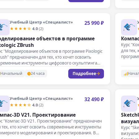
Учебный Центр «Специалист»
25 990 ₽
★★★★☆
4.0
(2)
делирование объектов в программе
Компас
xologic ZBrush
Курс "Ко
для тех,
с "Моделирование объектов в программе Pixologic
програм
ush" предназначен для тех, кто хочет освоить
временные инструменты цифрового скульптинга
Подробнее
Начальный
24 часа
Нача
Учебный Центр «Специалист»
32 490 ₽
★★★★☆
4.0
(2)
мпас-3D V21. Проектирование
Sketch
визуа
с "Компас-3D V21. Проектирование" предназначен
 тех, кто хочет освоить современные инструменты
Курс "Sk
ехмерного моделирования и проектирования. В
визуализ
мках…