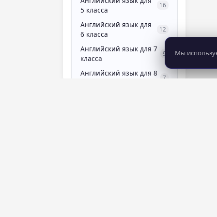
Английский язык для
16
5 класса
Английский язык для
12
6 класса
Английский язык для 7
Мы используе
9
класса
Английский язык для 8
7
класса
Английский язык для 9
9
класса
Английский язык для
7
подготовки к ОГЭ
Анимация и
0
мультимедиа
8 281
483
курсов
школ
аппаратная
7
косметология
Аппаратный маникюр
4
Арбитраж трафика
2