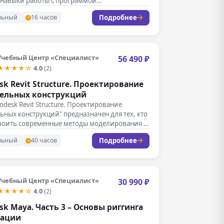
 навыки работы с программой…
Подробнее
льный
16 часов
Учебный Центр «Специалист»
56 490 ₽
★★★★☆
4.0
(2)
sk Revit Structure. Проектирование
ельных конструкций
todesk Revit Structure. Проектирование
ьных конструкций" предназначен для тех, кто
своить современные методы моделирования и
рования…
Подробнее
льный
40 часов
Учебный Центр «Специалист»
30 990 ₽
★★★★☆
4.0
(2)
sk Maya. Часть 3 – Основы риггинга
мации