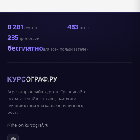
8 281
483
курсов
школ
235
профессий
бесплатно
для всех пользователей
Агрегатор онлайн-курсов. Сравнивайте
школы, читайте отзывы, находите
лучшие курсы для карьеры и личного
роста.
hello@kursograf.ru