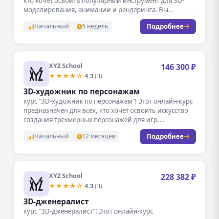
кто хочет освоить популярный инструмент для 3D-
моделирования, анимации и рендеринга. Вы…
Подробнее
Начальный
5 недель
XYZ School
146 300 ₽
★★★★☆
4.3
(3)
3D-художник по персонажам
курс "3D-художник по персонажам"! Этот онлайн-курс
предназначен для всех, кто хочет освоить искусство
создания трехмерных персонажей для игр,…
Подробнее
Начальный
12 месяцев
XYZ School
228 382 ₽
★★★★☆
4.3
(3)
3D-дженералист
курс "3D-дженералист"! Этот онлайн-курс