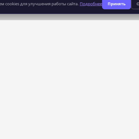
м cookies для улучшения работы сайта.
Подробнее
Принять
О
235
профессий
КАТАЛОГ
СЕРВИСЫ
Все курсы
AI-поиск курсов
Рейтинг школ
Тарифы — бесплатно
Преподаватели
Кабинет школы
Профессии
Конфиденциальность