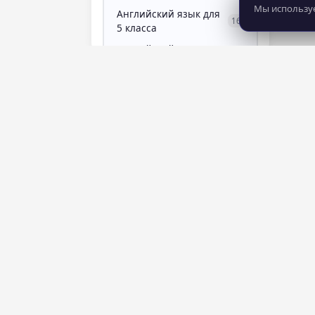
Мы используе
Английский язык для
16
5 класса
Английский язык для
12
6 класса
Английский язык для 7
9
класса
Английский язык для 8
7
класса
Английский язык для 9
9
8 281
483
класса
курсов
школ
Английский язык для
7
подготовки к ОГЭ
Анимация и
0
мультимедиа
аппаратная
Агрегатор онлайн-курсов. Сравнивайте
7
косметология
школы, читайте отзывы, находите
Аппаратный маникюр
4
лучшие курсы для карьеры и личного
роста.