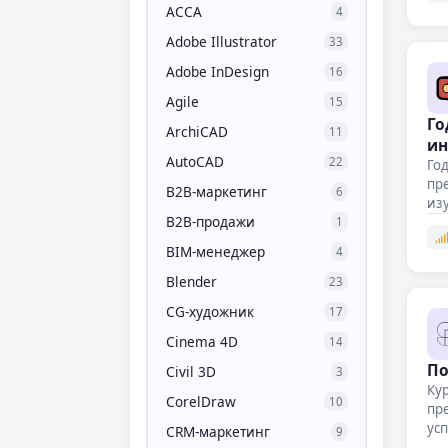
ACCA
4
Adobe Illustrator
33
Adobe InDesign
16
Agile
15
Го
ArchiCAD
11
ин
AutoCAD
22
Год
пр
B2B-маркетинг
6
изу
B2B-продажи
1
BIM-менеджер
4
Blender
23
CG-художник
17
Cinema 4D
14
По
Civil 3D
3
Кур
CorelDraw
10
пре
усп
CRM-маркетинг
9