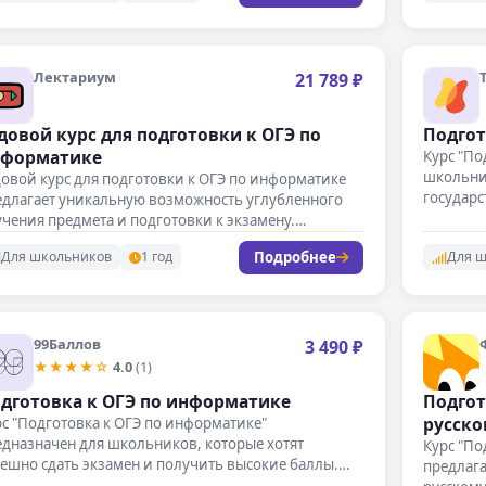
Лектариум
21 789 ₽
довой курс для подготовки к ОГЭ по
Подгот
форматике
Курс "По
школьник
овой курс для подготовки к ОГЭ по информатике
государ
едлагает уникальную возможность углубленного
комплек
чения предмета и подготовки к экзамену.…
Подробнее
Для школьников
1 год
Для 
99Баллов
3 490 ₽
★★★★☆
4.0
(1)
дготовка к ОГЭ по информатике
Подгот
русско
с "Подготовка к ОГЭ по информатике"
дназначен для школьников, которые хотят
Курс "По
ешно сдать экзамен и получить высокие баллы.…
предлага