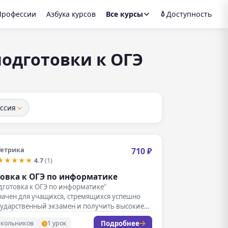
Профессии
Азбука курсов
Все курсы
Доступность
одготовки к ОГЭ
ссия
Тетрика
710 ₽
★★★★★
4.7
(1)
овка к ОГЭ по информатике
дготовка к ОГЭ по информатике"
начен для учащихся, стремящихся успешно
сударственный экзамен и получить высокие
Подробнее
школьников
1 урок