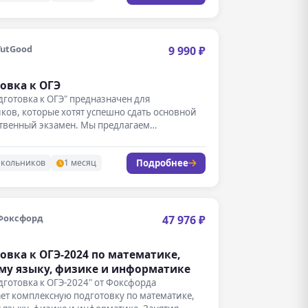
TutGood
9 990 ₽
овка к ОГЭ
дготовка к ОГЭ" предназначен для
ов, которые хотят успешно сдать основной
ственный экзамен. Мы предлагаем
сный подход…
Подробнее
школьников
1 месяц
Фоксфорд
47 976 ₽
овка к ОГЭ-2024 по математике,
му языку, физике и информатике
дготовка к ОГЭ-2024" от Фоксфорда
ет комплексную подготовку по математике,