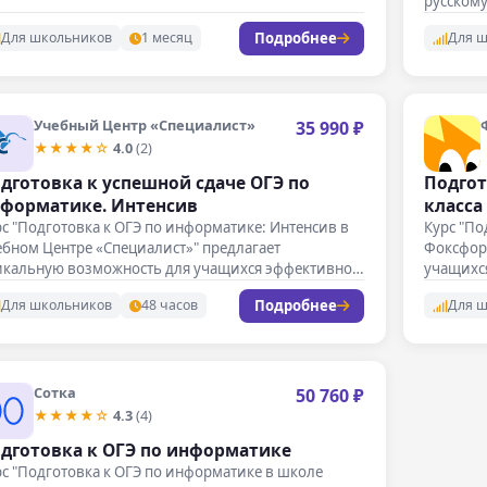
русскому
проходя
Подробнее
Для школьников
1 месяц
Для 
Учебный Центр «Специалист»
35 990 ₽
★★★★☆
4.0
(2)
дготовка к успешной сдаче ОГЭ по
Подгот
форматике. Интенсив
класса
с "Подготовка к ОГЭ по информатике: Интенсив в
Курс "По
бном Центре «Специалист»" предлагает
Фоксфор
икальную возможность для учащихся эффективно
учащихс
дготовиться…
Подробнее
Для школьников
48 часов
Для 
Сотка
50 760 ₽
★★★★☆
4.3
(4)
дготовка к ОГЭ по информатике
с "Подготовка к ОГЭ по информатике в школе