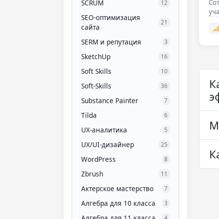
SCRUM
Сот
12
уч
SEO-оптимизация
21
сайта
SERM и репутация
3
SketchUp
16
Soft Skills
10
К
Soft-Skills
36
э
Substance Painter
7
Tilda
6
М
UX-аналитика
5
UX/UI-дизайнер
25
К
WordPress
8
Zbrush
11
Актерское мастерство
7
Алгебра для 10 класса
3
Алгебра для 11 класса
4