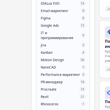
DIALux EVO
14
Email-маркетинг
8
Figma
8
Google Ads
15
IT и
9
программирование
По
Jira
3
ин
Кур
Kanban
4
Уче
Motion Design
36
ун
по
NanoCAD
7
Performance-маркетинг
3
PR-менеджер
18
Procreate
19
Revit
21
По
Rhinoceros
1
Кур