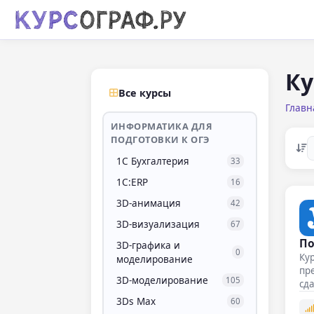
Ку
Все курсы
Главн
ИНФОРМАТИКА ДЛЯ
ПОДГОТОВКИ К ОГЭ
1С Бухгалтерия
33
1С:ERP
16
3D-анимация
42
3D-визуализация
67
По
3D-графика и
0
Кур
моделирование
пр
3D-моделирование
105
сда
ба
3Ds Max
60