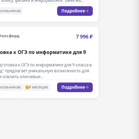
 языку, физике и информатике. Занятия
т…
Подробнее
школьников
Фоксфорд
7 996 ₽
овка к ОГЭ по информатике для 9
дготовка к ОГЭ по информатике для 9 класса в
д" предлагает уникальную возможность для
я освоить ключевые…
Подробнее
школьников
8 месяцев