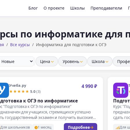
Блог
О проекте
Школы
Преподаватели
рсы по информатике для п
ая
Все курсы
Информатика для подготовки к ОГЭ
Цена
Уровень
Школа
Профе
Учеба.ру
4 990 ₽
★★★★★
5.0
(3)
дготовка к ОГЭ по информатике
Подгот
с "Подготовка к ОГЭ по информатике"
Курс "По
едназначен для учащихся, стремящихся успешно
предназ
ть государственный экзамен и получить высокие
сдать го
ллы.…
баллы.…
Подробнее
Для школьников
1 месяц
Для 