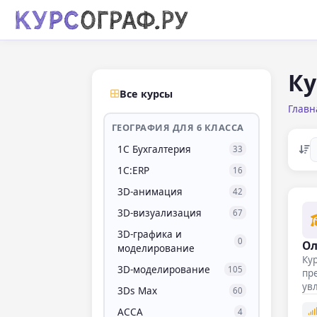
Ку
Все курсы
Главн
ГЕОГРАФИЯ ДЛЯ 6 КЛАССА
1С Бухгалтерия
33
1С:ERP
16
3D-анимация
42
3D-визуализация
67
3D-графика и
0
Ол
моделирование
Кур
3D-моделирование
105
пре
ув
3Ds Max
60
св
ACCA
4