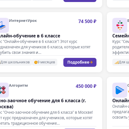
ИнтернетУрок
74 500 ₽
лайн-обучение в 6 классе
Семейн
с "Онлайн-обучение в 6 классе"! Этот курс
Курс "Се
дназначен для учеников 6 класса, которые хотят
родителе
лубить свои знания и…
эффекти
Подробнее
Для школьников
9 месяцев
Для 
Алгоритм
450 000 ₽
но-заочное обучение для 6 класса (г.
Онлайн
сква)
Онлайн-
предлаг
с "Очно-заочное обучение для 6 класса" в Москве!
освоить
т курс предназначен для учеников, которые хотят
четать традиционное обучение…