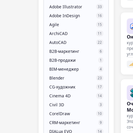
Adobe Illustrator
33
Adobe InDesign
16
Agile
15
ArchiCAD
11
Он
AutoCAD
кур
22
пре
B2B-маркетинг
6
уг
B2B-продажи
1
BIM-менеджер
4
Blender
23
CG-художник
17
Cinema 4D
14
Оч
Civil 3D
3
Мо
CorelDraw
10
кур
Это
CRM-маркетинг
9
со
DIALux EVO
14