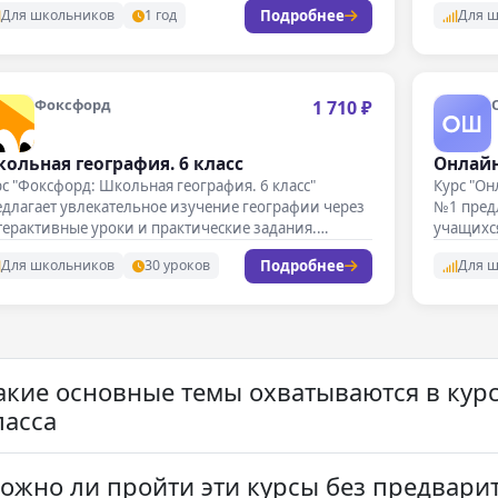
Подробнее
Для школьников
1 год
Для 
Фоксфорд
1 710 ₽
ольная география. 6 класс
Онлайн
с "Фоксфорд: Школьная география. 6 класс"
Курс "Он
длагает увлекательное изучение географии через
№1 пред
ерактивные уроки и практические задания.
учащихс
нятия проходят…
Подробнее
Для школьников
30 уроков
Для 
акие основные темы охватываются в курс
ласса
ожно ли пройти эти курсы без предвари