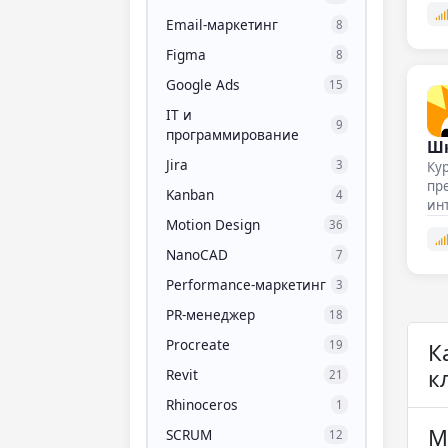
Email-маркетинг
8
Figma
8
Google Ads
15
IT и
9
программирование
Шк
Jira
3
Кур
пре
Kanban
4
инт
Motion Design
За
36
NanoCAD
7
Performance-маркетинг
3
PR-менеджер
18
Procreate
19
К
к
Revit
21
Rhinoceros
1
М
SCRUM
12