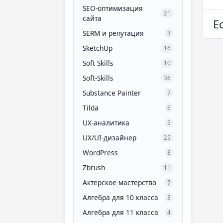
SEO-оптимизация
21
сайта
Е
SERM и репутация
3
SketchUp
16
Soft Skills
10
Soft-Skills
36
Substance Painter
7
Tilda
6
UX-аналитика
5
UX/UI-дизайнер
25
WordPress
8
Zbrush
11
Актерское мастерство
7
Алгебра для 10 класса
3
Алгебра для 11 класса
4