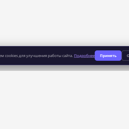
м cookies для улучшения работы сайта.
Подробнее
Принять
О
235
профессий