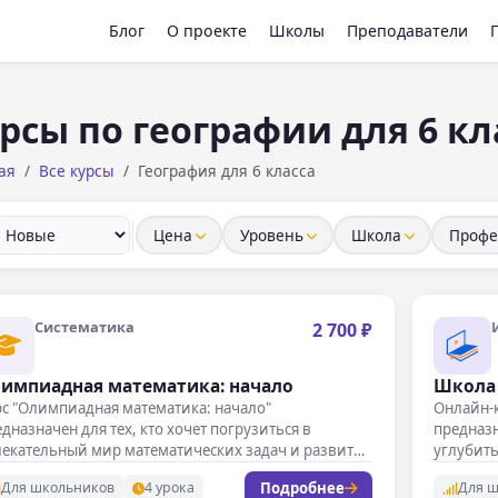
Блог
О проекте
Школы
Преподаватели
рсы по географии для 6 кл
ая
Все курсы
География для 6 класса
Цена
Уровень
Школа
Профе
Систематика
2 700 ₽
импиадная математика: начало
Школа 
с "Олимпиадная математика: начало"
Онлайн-к
дназначен для тех, кто хочет погрузиться в
предназн
лекательный мир математических задач и развить
углубить
ои…
Подробнее
Для школьников
4 урока
Для 