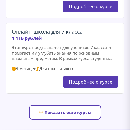
Подробнее о курсе
Онлайн-школа для 7 класса
1 116 рублей
Этот курс предназначен для учеников 7 класса и
помогает им углубить знания по основным
школьным предметам. В рамках курса студенты
смогут освоить математику, русский язык,
9 месяцев
Для школьников
литературу, английский язык и другие…
Подробнее о курсе
Показать ещё курсы