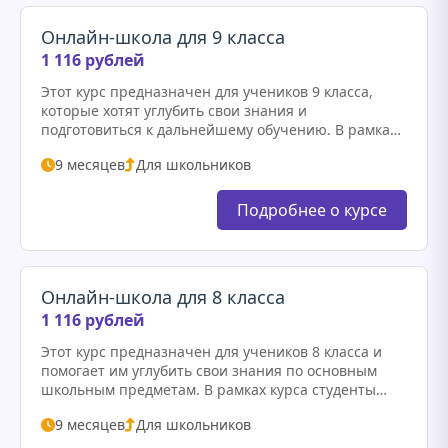
Онлайн-школа для 9 класса
1 116 рублей
Этот курс предназначен для учеников 9 класса,
которые хотят углубить свои знания и
подготовиться к дальнейшему обучению. В рамках
курса студенты смогут изучать основные предметы
9 месяцев
Для школьников
школьной программы, такие как математика,…
Подробнее о курсе
Онлайн-школа для 8 класса
1 116 рублей
Этот курс предназначен для учеников 8 класса и
помогает им углубить свои знания по основным
школьным предметам. В рамках курса студенты
смогут ознакомиться с ключевыми концепциями по
9 месяцев
Для школьников
математике, русскому языку,…