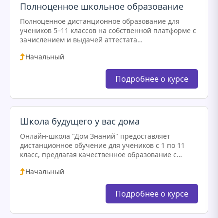
Полноценное школьное образование
Полноценное дистанционное образование для
учеников 5–11 классов на собственной платформе с
зачислением и выдачей аттестата
государственного образца. Обучение основано на
Начальный
авторских методиках, сочетает традиционные и
современные подходы, геймификацию и
цифровые…
Подробнее о курсе
Школа будущего у вас дома
Онлайн-школа "Дом Знаний" предоставляет
дистанционное обучение для учеников с 1 по 11
класс, предлагая качественное образование с
выдачей государственного аттестата. Учебный
Начальный
процесс включает видеоуроки, интерактивные
задания и живые видеовстречи с…
Подробнее о курсе