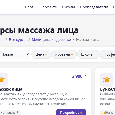
Блог
О проекте
Школы
Преподаватели
рсы массажа лица
ая
Все курсы
Медицина и здоровье
Массаж лица
Цена
Уровень
Школа
Профе
2 990 ₽
ссаж лица
Буккал
с "Массаж лица" предлагает уникальную
Онлайн-к
можность освоить искусство ухода за кожей лица с
уникальн
мощью массажа. Вы научитесь техникам,…
освоить 
Подробнее
Начальный
Нача