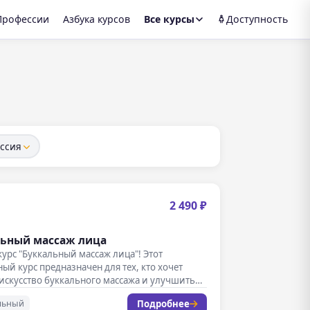
Профессии
Азбука курсов
Все курсы
Доступность
ссия
2 490 ₽
ьный массаж лица
урс "Буккальный массаж лица"! Этот
ый курс предназначен для тех, кто хочет
искусство буккального массажа и улучшить…
Подробнее
льный