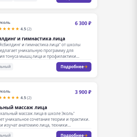
Эколь
6 300 ₽
★★★★★
4.5
(2)
лдинг и гимнастика лица
йсбилдинг и гимнастика лица" от школы
редлагает уникальную программу для
ия тонуса мышц лица и профилактики…
Подробнее
льный
Эколь
3 900 ₽
★★★★★
4.5
(2)
ьный массаж лица
ккальный массаж лица в школе Эколь"
ет уникальное сочетание теории и практики.
и изучат анатомию лица, техники…
Подробнее
льный