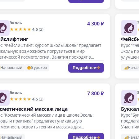
Эколь
4 300 ₽
★★★★★
4.5
(2)
йслифтинг
Фейсби
с "Фейслифтинг: курс от школы Эколь" предлагает
Курс "Фе
икальную возможность погрузиться в мир
Эколь п
етической косметологии. Занятия проходят в
улучшен
рмате…
Подробнее
Начальный
6 уроков
Нача
Эколь
7 800 ₽
★★★★★
4.5
(2)
сметический массаж лица
Буккал
с "Косметический массаж лица в школе Эколь:
Курс "Бу
овы и практика" предлагает уникальную
предлага
зможность освоить техники массажа для
Участник
учшения…
Подробнее
Начальный
Нача