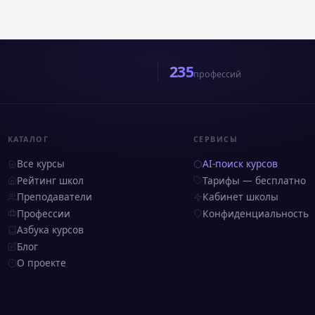
235
профессий
КАТАЛОГ
СЕРВИСЫ
Все курсы
AI-поиск курсов
Рейтинг школ
Тарифы — бесплатно
Преподаватели
Кабинет школы
Профессии
Конфиденциальность
Азбука курсов
Блог
О проекте