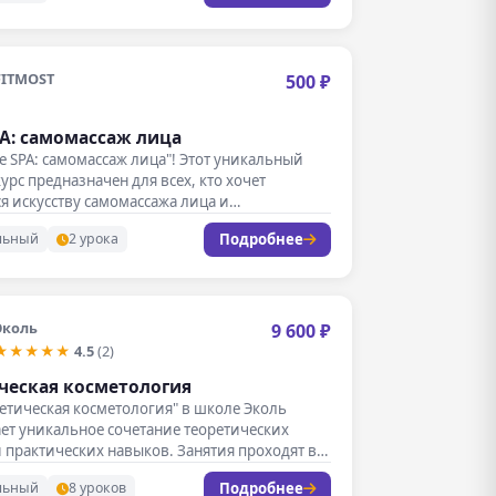
FITMOST
500 ₽
PA: самомассаж лица
ce SPA: самомассаж лица"! Этот уникальный
урс предназначен для всех, кто хочет
я искусству самомассажа лица и…
Подробнее
льный
2 урока
Эколь
9 600 ₽
★★★★★
4.5
(2)
ческая косметология
тетическая косметология" в школе Эколь
ет уникальное сочетание теоретических
 практических навыков. Занятия проходят в
е…
Подробнее
льный
8 уроков