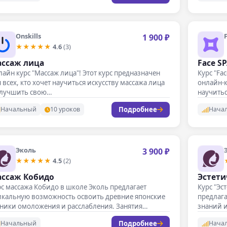
Onskills
1 900 ₽
★★★★★
4.6
(3)
ссаж лица
Face S
айн курс "Массаж лица"! Этот курс предназначен
Курс "Fa
 всех, кто хочет научиться искусству массажа лица
онлайн-к
улучшить свою…
научитьс
Подробнее
Начальный
10 уроков
Нача
Эколь
3 900 ₽
★★★★★
4.5
(2)
ссаж Кобидо
Эстети
с массажа Кобидо в школе Эколь предлагает
Курс "Эс
икальную возможность освоить древние японские
предлага
хники омоложения и расслабления. Занятия
знаний и
оходят…
формат
Подробнее
Начальный
Нача