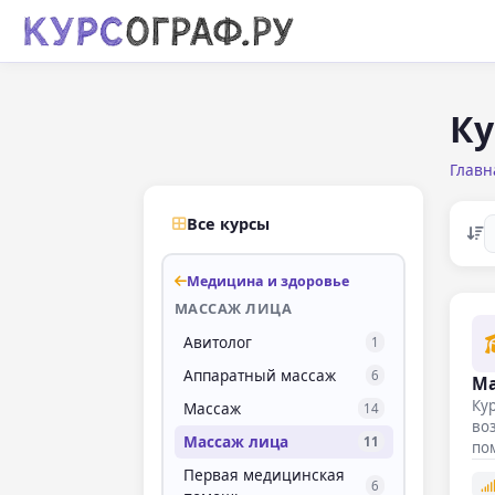
Ку
Главн
Все курсы
Медицина и здоровье
МАССАЖ ЛИЦА
Авитолог
1
Аппаратный массаж
6
Ма
Кур
Массаж
14
воз
Массаж лица
11
по
Первая медицинская
6