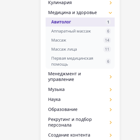
Инженер по
управление
Макияж для детей
Кулинария
C# для детей
1
3
грамотность для
3
1
Клипмейкеры
2
автоматизации
Data Engineering
9
пенсионеров
Бизнес аналитика
65
CryEngine для детей
Кулинарные
Медицина и здоровье
1
5
Спецэффекты
3
Data Science
29
Обучение операторов
Бизнес-трекер
3
6
Excel для детей
1
Авитолог
1
Deep Learning
19
Обучение фрилансу
Ведение переговоров
25
48
Figma для детей
3
Аппаратный массаж
6
DevOps
30
Обучение ювелирное
Госзакупки и тендеры
34
HTML и CSS для детей
2
Массаж
15
14
дело
Django
7
Деловая коммуникация
48
Java для детей
12
Массаж лица
11
Ораторское мастерство
31
Docker
11
Директор по персоналу
27
JavaScript для детей
7
Первая медицинская
Ораторское мастерство
6
ETL
1
Для предпринимателей
помощь
4
28
Kodu Game Lab для детей
для детей
2
Frontend-разработка
29
Для руководителей
Менеджмент и
77
Lua для детей
Офисные программы
1
19
управление
Fullstack-разработка
13
Клиентский сервис
18
PHP для детей
Охрана труда
1
17
Event-менеджер
Музыка
8
Git и GitHub
4
Консалтинг
5
Power Point для детей
Пожарная безопасность
1
23
Продюсирование
18
Ableton Live
Наука
Go
3
15
Мини-MBA
84
Procreate для детей
Профориентация
1
7
Риск-менеджмент
30
вокал
HTML и CSS
5
Reverse Engineering
17
Образование
Обучение гостиничный
3
Python для детей
Развитие навыков
38
1
9
бизнес
Управление качеством
13
Диджеинг
iOS-разработчик
1
Астрономия
15
1
HiberNate
Рекрутинг и подбор
3
Soft-Skills для детей
Развитие речи для детей
2
3
Обучение персонала
персонала
Управление командами
16
39
Звукорежиссер
Java
15
Робототехника и
49
HR
116
SQL для детей
Риелтор
1
5
3
мехатроника
Обучение ресторанный
управление персоналом
IT-рекрутинг
Создание контента
87
Музыкальный
6
JavaScript
34
Воспитание детей
18
2
Swift для детей
4
Сметчик
2
бизнес
19