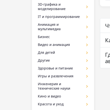
3D-графика и
моделирование
Курсы 3D-дженералиста
IT и программирование
15
Курсы Maya
10
1C-программирование
Ч
Анимация и
25
мультимедиа
1С-Битрикс
3
Adobe Animate
Бизнес
9
Android-разработка
К
24
BPMN
Видео и анимация
5
Angular
5
Data Studio
1
Adobe After Effects
Для детей
Ansible
16
1
Г
Excel
64
Adobe Premiere Pro
а
ASP.NET Core
10
2D-анимация для детей
Другие
1
1
HR-аналитика
9
Davinci Resolve
Astra Linux
9
3D-моделирование для
61
Google таблицы
Здоровье и питание
6
6
детей
MBA
83
Houdini
Azure
2
36
PowerPoint
19
Нутрициология
Игры и развлечения
29
Adobe Illustrator для детей
2
Tableau
3
VFX (визуальные
Backend-разработка
51
Word
12
11
Киберспорт
Инженерия и
1
эффекты)
Adobe Photoshop для
Администратор салона
технические науки
Big Data
36
3
Безопасность и охрана
5
детей
Майнкрафт для детей
22
красоты
25
Видеограф
5
труда
C
CAE
17
Кино и видео
1
Autocad для детей
1
Аналитика в Power BI
29
Видеооператор
6
ЖКХ
23
C#
SolidWorks
10
14
для сценаристов
Красота и уход
10
C для детей
3
Антикризисное
Видеосъемка и монтаж
26
Компьютерная
8
CI CD
3