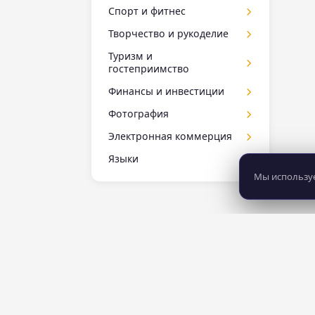
менеджмент
Ручное тестирование
25
JUnit
Режиссура
Спорт и фитнес
12
9
Критическое мышление
5
Tilda для детей
Столяр
1
Обучение
6
Создание музыки
8
ТРИЗ
2
Kotlin
Репортажная фотография
23
8
руководителей
Диетология
Творчество и рукоделие
Менеджмент в
26
5
Tinkercad для детей
товаровед
4
3
24
Теория музыки
5
производства
образовании
Kubernetes
Ретушер
10
13
Йога
9
Вязание крючком
Туризм и
1
Tynker для детей
Флорист
1
7
Электронная музыка
4
операционный
Ментальная арифметика
гостеприимство
Laravel
Сторисмейкер
8
5
Осанка
7
2
Гончарное мастерство
4
3
Unity для детей
менеджмент
Электробезопасность
10
для детей
10
Менеджер по туризму
Финансы и инвестиции
Microsoft Access
Стриминг
2
5
1
Спортивный
Unreal Engine для детей
Помощник руководителя
Юридические
1
Мнемотехника
121
6
15
4
менеджмент
MS SQL Server
Для начинающих
Фотография
2
Актерское мастерство для
Продакт менеджер
43
Химия для 10 класса
31
6
инвесторов
2
Танцы
1
MySQL
детей
5
Capture One
Электронная коммерция
7
Работа с клиентами
21
Инвестиционная
Фитнес-тренер
11
No-Code разработки
Английский язык для
6
18
Lightroom
1
E-commerce
Языки
5
аналитика
46
Стартапы
18
детей
Node.js
11
Мобильная съемка
Мы используе
4
Создание и продвижение
Криптовалюты
Английский для IT-
Управление бизнесом
21
70
3
Анимация для детей
1
6
интернет-магазина
Oracle SQL (PL/SQL)
специалистов
23
Мобильная фотография
8
Трейдинг
Управление в дизайне
11
5
архитектура для детей
2
PHP
Английский для взрослых
18
6
Обработка фотографии
28
Финансовое
Управление салоном
База данных для детей
1
11
5
PostgreSQL
моделирование
Английский для
красоты
40
Пейзажная фотография
10
9
Бизнес для детей
начинающих
2
Python
Форекс
49
16
Пленочная фотография
9
Блогинг для детей
Английский с носителем
4
Python-аналитика
Цифровая
3
11
Портретная фотография
19
языка
15
Веб-дизайн для детей
трансформация
2
8 281
483
QA тестировщики
34
предметная фотография
13
курсов
школ
Английский язык
139
Видеомонтаж для детей
2