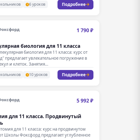
Подробнее
школьников
6 уроков
Фоксфорд
1 790 ₽
лярная биология для 11 класса
лекулярная биология для 11 класса: курс от
" предлагает увлекательное погружение в
кул и клеток. Занятия…
Подробнее
школьников
10 уроков
Фоксфорд
5 992 ₽
ия для 11 класса. Продвинутый
нь
атомия для 11 класса: курс на продвинутом
от Школы Фоксфорд предлагает углубленное