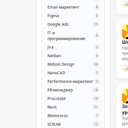
Email-маркетинг
8
Figma
8
Google Ads
15
IT и
9
программирование
Шк
Jira
3
Кур
пре
Kanban
4
вид
Motion Design
36
NanoCAD
7
Performance-маркетинг
3
PR-менеджер
18
Procreate
19
Зо
Revit
21
ур
Rhinoceros
1
Кур
ур
SCRUM
12