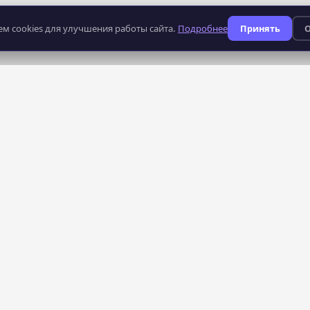
м cookies для улучшения работы сайта.
Подробнее
Принять
О
235
профессий
КАТАЛОГ
СЕРВИСЫ
Все курсы
AI-поиск курсов
Рейтинг школ
Тарифы — бесплатно
Преподаватели
Кабинет школы