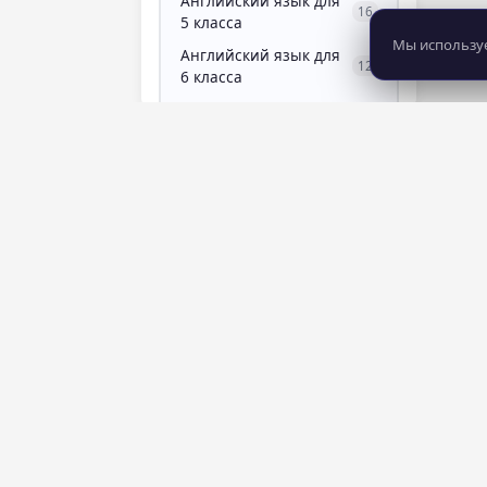
Английский язык для
16
5 класса
Мы используе
Английский язык для
12
6 класса
Английский язык для 7
9
класса
Английский язык для 8
7
класса
Английский язык для 9
9
класса
Английский язык для
8 281
7
483
подготовки к ОГЭ
курсов
школ
Анимация и
0
мультимедиа
аппаратная
7
косметология
Аппаратный маникюр
4
Агрегатор онлайн-курсов. Сравнивайте
школы, читайте отзывы, находите
Арбитраж трафика
2