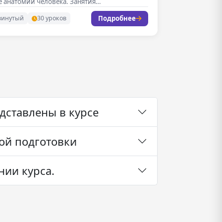
е анатомии человека. Занятия…
Подробнее
винутый
30 уроков
едставлены в курсе
ой подготовки
нии курса.