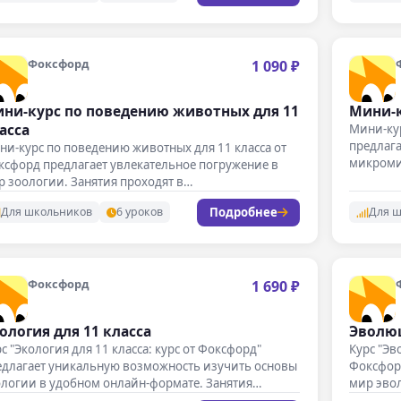
Фоксфорд
1 090 ₽
ни-курс по поведению животных для 11
Мини-к
асса
Мини-кур
предлаг
и-курс по поведению животных для 11 класса от
микромир
ксфорд предлагает увлекательное погружение в
интерак
р зоологии. Занятия проходят в…
Подробнее
Для школьников
6 уроков
Для 
Фоксфорд
1 690 ₽
ология для 11 класса
Эволюц
с "Экология для 11 класса: курс от Фоксфорд"
Курс "Эв
едлагает уникальную возможность изучить основы
Фоксфорд
ологии в удобном онлайн-формате. Занятия…
мир эво