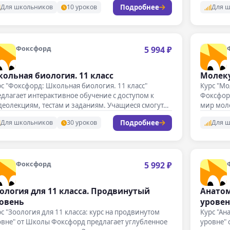
Подробнее
Для школьников
10 уроков
Для 
Фоксфорд
5 994 ₽
ольная биология. 11 класс
Молеку
с "Фоксфорд: Школьная биология. 11 класс"
Курс "Мо
длагает интерактивное обучение с доступом к
Фоксфорд
еолекциям, тестам и заданиям. Учащиеся смогут…
мир моле
Подробнее
Для школьников
30 уроков
Для 
Фоксфорд
5 992 ₽
ология для 11 класса. Продвинутый
Анатом
овень
урове
с "Зоология для 11 класса: курс на продвинутом
Курс "Ан
овне" от Школы Фоксфорд предлагает углубленное
уровне" 