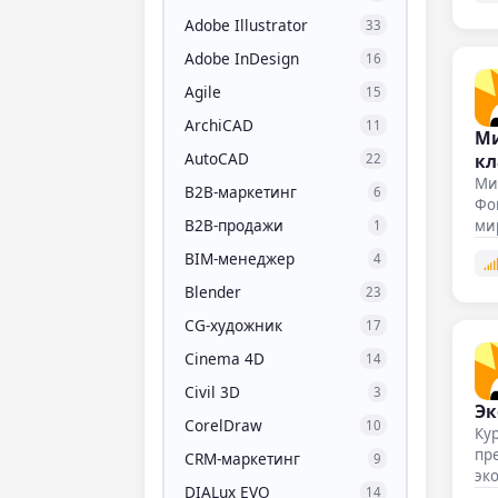
Adobe Illustrator
33
Adobe InDesign
16
Agile
15
ArchiCAD
11
Ми
AutoCAD
кл
22
Мин
B2B-маркетинг
6
Фо
B2B-продажи
ми
1
BIM-менеджер
4
Blender
23
CG-художник
17
Cinema 4D
14
Civil 3D
3
Эк
CorelDraw
10
Кур
пр
CRM-маркетинг
9
эк
DIALux EVO
14