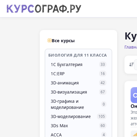
Ку
Все курсы
Главн
БИОЛОГИЯ ДЛЯ 11 КЛАССА
1С Бухгалтерия
33
1С:ERP
16
3D-анимация
42
3D-визуализация
67
3D-графика и
0
Он
моделирование
Это
3D-моделирование
105
же
ат
3Ds Max
60
за
ACCA
4