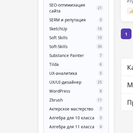
из
SEO-оптимизация
21
сайта
SERM и репутация
3
SketchUp
16
1
Soft Skills
10
Soft-Skills
36
Substance Painter
7
Tilda
6
К
UX-аналитика
5
UX/UI-дизайнер
25
М
WordPress
8
Zbrush
11
П
Актерское мастерство
7
Алгебра для 10 класса
3
Алгебра для 11 класса
4