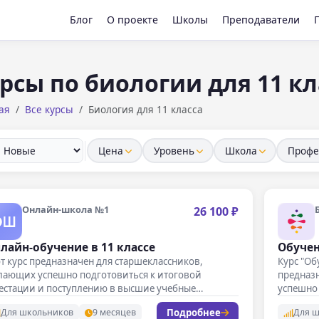
Блог
О проекте
Школы
Преподаватели
рсы по биологии для 11 кл
ая
Все курсы
Биология для 11 класса
Цена
Уровень
Школа
Профе
Онлайн-школа №1
26 100 ₽
лайн-обучение в 11 классе
Обучен
т курс предназначен для старшеклассников,
Курс "Об
лающих успешно подготовиться к итоговой
предназн
тестации и поступлению в высшие учебные
успешно
ведения. В…
поступл
Подробнее
Для школьников
9 месяцев
Для 