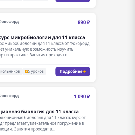
Фоксфорд
890 ₽
урс микробиологии для 11 класса
с микробиологии для 11 класса от Фоксфорд
ает уникальную возможность изучить
 на практике. Занятия проходят в
тивном…
Подробнее
школьников
5 уроков
Фоксфорд
1 090 ₽
ионная биология для 11 класса
олюционная биология для 11 класса: курс от
" предлагает увлекательное погружение в
люции. Занятия проходят в…