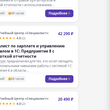
вания и отправки бухгалтерской и
й отчетности с использованием
уникационных каналов связи (ТКС).…
Подробнее
ний
48 часов
Учебный Центр «Специалист»
42 290 ₽
★★★★☆
4.0
(2)
лист по зарплате и управлению
алом в 1С: Предприятие 8 с
откой отчетности
урс предназначен для тех, кто хочет овладеть
иональными навыками работы с системой 1С:
ятие 8 в области…
Подробнее
ний
68 часов
Учебный Центр «Специалист»
20 490 ₽
★★★★☆
4.0
(2)