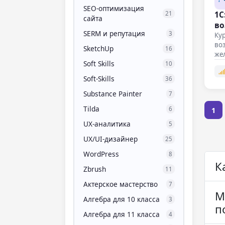
SEO-оптимизация
1С
21
сайта
во
SERM и репутация
3
Кур
во
SketchUp
16
же
Soft Skills
ав
10
ис
Soft-Skills
36
Substance Painter
7
Tilda
6
1
UX-аналитика
5
UX/UI-дизайнер
25
WordPress
8
К
Zbrush
11
Актерское мастерство
7
М
Алгебра для 10 класса
3
п
Алгебра для 11 класса
4