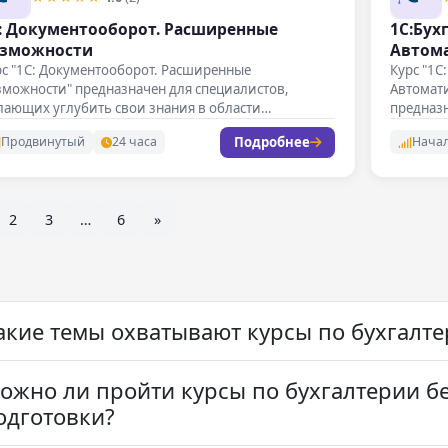
: Документооборот. Расширенные
1C:Бухг
зможности
Автома
с "1С: Документооборот. Расширенные
Курс "1C
зможности" предназначен для специалистов,
Автомат
лающих углубить свои знания в области
предназн
томатизации документооборота с
автомати
Подробнее
Продвинутый
24 часа
Нача
пользованием…
2
3
…
6
»
акие темы охватывают курсы по бухгалте
ожно ли пройти курсы по бухгалтерии б
одготовки?