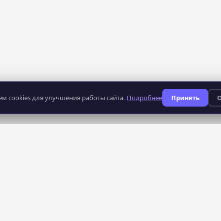
м cookies для улучшения работы сайта.
Подробнее
Принять
О
235
профессий