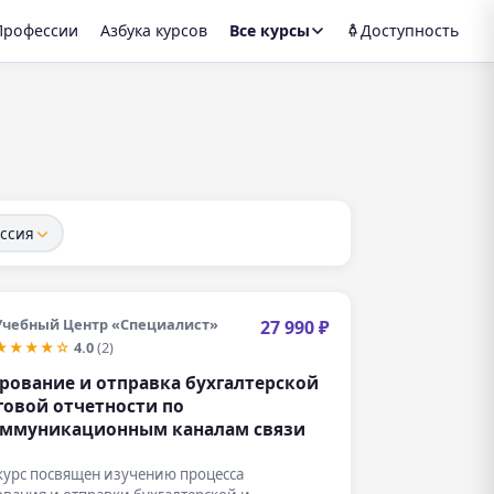
Профессии
Азбука курсов
Все курсы
Доступность
ссия
Учебный Центр «Специалист»
27 990 ₽
★★★★☆
4.0
(2)
ование и отправка бухгалтерской
говой отчетности по
оммуникационным каналам связи
курс посвящен изучению процесса