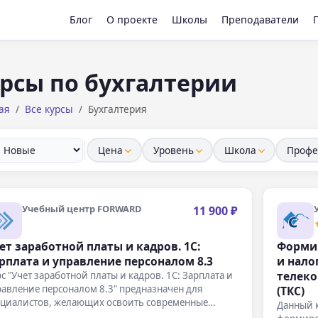
Блог
О проекте
Школы
Преподаватели
рсы по бухгалтерии
ая
Все курсы
Бухгалтерия
Цена
Уровень
Школа
Профе
Учебный центр FORWARD
11 900 ₽
ет заработной платы и кадров. 1С:
Формир
рплата и управление персоналом 8.3
и нало
телек
с "Учет заработной платы и кадров. 1С: Зарплата и
авление персоналом 8.3" предназначен для
(ТКС)
ециалистов, желающих освоить современные…
Данный 