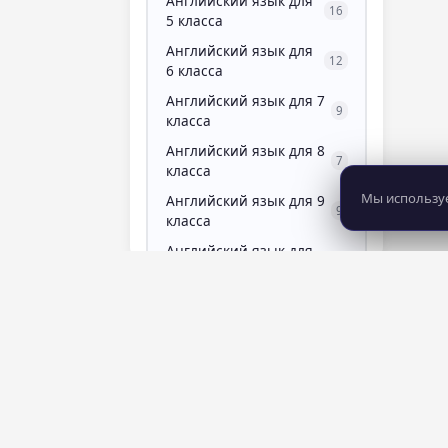
Английский язык для
16
5 класса
Английский язык для
12
6 класса
Английский язык для 7
9
класса
Английский язык для 8
7
класса
Мы используе
Английский язык для 9
9
класса
Английский язык для
7
подготовки к ОГЭ
Анимация и
0
мультимедиа
аппаратная
7
косметология
Аппаратный маникюр
4
8 281
483
курсов
школ
Арбитраж трафика
2