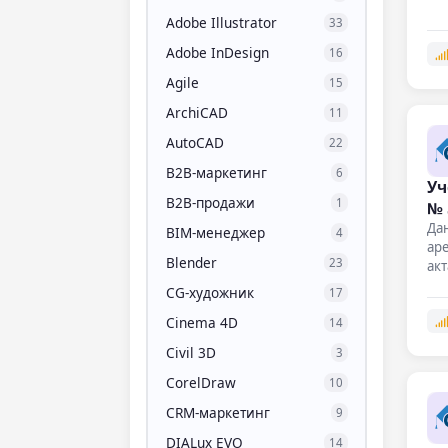
Adobe Illustrator
33
Adobe InDesign
16
Agile
15
ArchiCAD
11
AutoCAD
22
B2B-маркетинг
6
Уч
B2B-продажи
1
№ 
Дан
BIM-менеджер
4
ар
Blender
23
ак
CG-художник
17
Cinema 4D
14
Civil 3D
3
CorelDraw
10
CRM-маркетинг
9
DIALux EVO
14