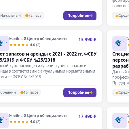
формиро
налогово
телекомм
Подробнее
Начальный
72 часа
Сред
Учебный Центр «Специалист»
13 990 ₽
★★★★☆
4.0
(2)
ет запасов и аренды с 2021 - 2022 гг. ФСБУ
Специа
5/2019 и ФСБУ №25/2018
персон
разраб
ный курс посвящен изучению учета запасов и
енды в соответствии с актуальными нормативными
Данный к
тами — ФСБУ № 5/2019…
професс
Предпри
Подробнее
Средний
16 часов
Сред
Учебный Центр «Специалист»
17 490 ₽
★★★★☆
4.0
(2)