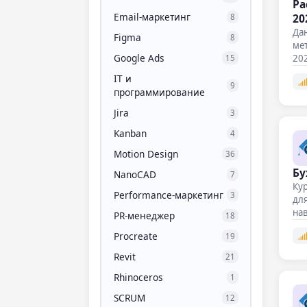
Ра
Email-маркетинг
202
8
Да
Figma
8
мет
Google Ads
202
15
IT и
9
программирование
Jira
3
Kanban
4
Motion Design
36
Бу
NanoCAD
7
Кур
Performance-маркетинг
3
для
нав
PR-менеджер
18
на
Procreate
19
Revit
21
Rhinoceros
1
SCRUM
12