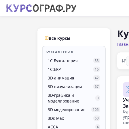
Ку
Все курсы
Главн
БУХГАЛТЕРИЯ
1С Бухгалтерия
33
1С:ERP
16
3D-анимация
42
3D-визуализация
67
3D-графика и
0
Уч
моделирование
За
3D-моделирование
105
Кур
упр
3Ds Max
60
сп
ACCA
4