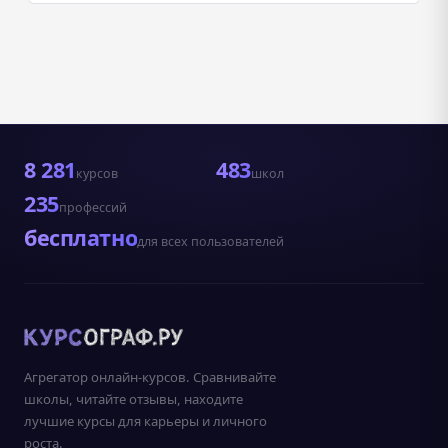
8 281
483
курсов
школ
235
профессий
бесплатно
для всех пользователей
Агрегатор онлайн-курсов. Сравнивайте
школы, читайте отзывы, находите
лучшие курсы для карьеры и личного
роста.