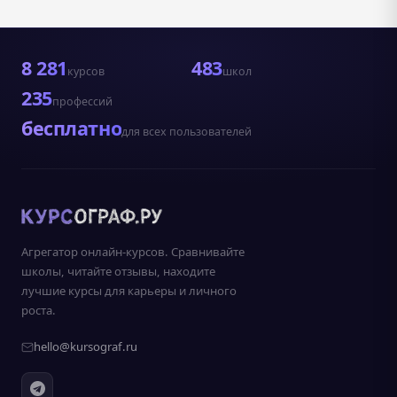
8 281
483
курсов
школ
235
профессий
бесплатно
для всех пользователей
Агрегатор онлайн-курсов. Сравнивайте
школы, читайте отзывы, находите
лучшие курсы для карьеры и личного
роста.
hello@kursograf.ru