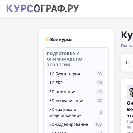
Ку
Все курсы
Главн
ПОДГОТОВКА К
ОЛИМПИАДЕ ПО
ЭКОЛОГИИ
1С Бухгалтерия
33
1С:ERP
16
3D-анимация
42
3D-визуализация
67
Он
эк
3D-графика и
0
эт
моделирование
Пр
3D-моделирование
105
по
по