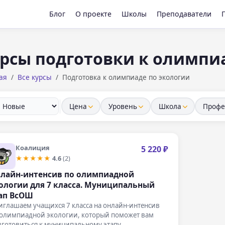
Блог
О проекте
Школы
Преподаватели
рсы подготовки к олимпи
ая
Все курсы
Подготовка к олимпиаде по экологии
Цена
Уровень
Школа
Профе
Коалиция
5 220 ₽
★★★★★
4.6
(2)
лайн-интенсив по олимпиадной
ологии для 7 класса. Муниципальный
ап ВсОШ
иглашаем учащихся 7 класса на онлайн-интенсив
 олимпиадной экологии, который поможет вам
дготовиться к муниципальному этапу