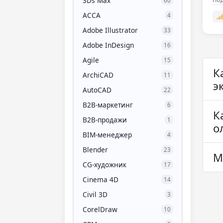
3Ds Max
60
Вс
ACCA
4
Adobe Illustrator
33
Adobe InDesign
16
Agile
15
К
ArchiCAD
11
э
AutoCAD
22
B2B-маркетинг
6
К
B2B-продажи
1
о
BIM-менеджер
4
Blender
23
М
CG-художник
17
Cinema 4D
14
Civil 3D
3
CorelDraw
10