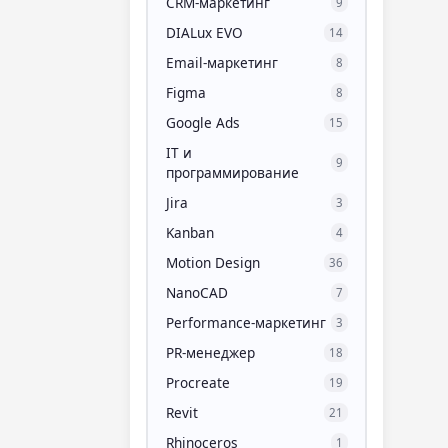
CRM-маркетинг
9
DIALux EVO
14
Email-маркетинг
8
Figma
8
Google Ads
15
IT и
9
программирование
Jira
3
Kanban
4
Motion Design
36
NanoCAD
7
Performance-маркетинг
3
PR-менеджер
18
Procreate
19
Revit
21
Rhinoceros
1