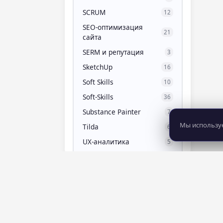
SCRUM
12
SEO-оптимизация
21
сайта
SERM и репутация
3
SketchUp
16
Soft Skills
10
Soft-Skills
36
Substance Painter
7
Мы используе
Tilda
6
UX-аналитика
5
UX/UI-дизайнер
25
WordPress
8
Zbrush
11
Актерское мастерство
7
Алгебра для 10 класса
3