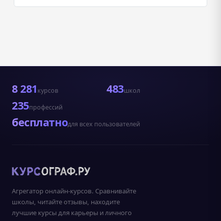
8 281
483
курсов
школ
235
профессий
бесплатно
для всех пользователей
Агрегатор онлайн-курсов. Сравнивайте
школы, читайте отзывы, находите
лучшие курсы для карьеры и личного