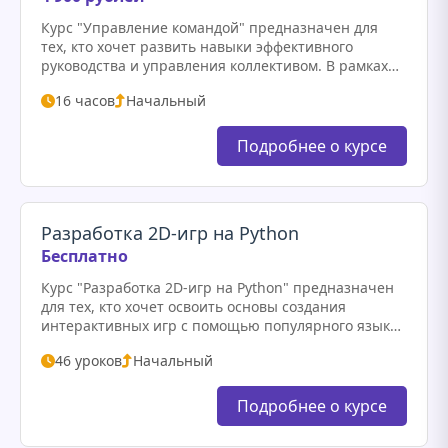
Курс "Управление командой" предназначен для
тех, кто хочет развить навыки эффективного
руководства и управления коллективом. В рамках
курса участники познакомятся с основными
16 часов
Начальный
принципами лидерства, стратегиями мотивации
сотрудников и методами построения…
Подробнее о курсе
Разработка 2D-игр на Python
Бесплатно
Курс "Разработка 2D-игр на Python" предназначен
для тех, кто хочет освоить основы создания
интерактивных игр с помощью популярного языка
программирования Python. В ходе обучения
46 уроков
Начальный
участники познакомятся с основными концепциями
разработки…
Подробнее о курсе