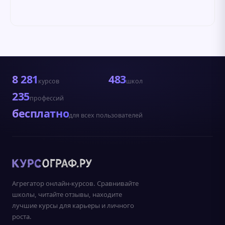
8 281
483
курсов
школ
235
профессий
бесплатно
для всех пользователей
Агрегатор онлайн-курсов. Сравнивайте
школы, читайте отзывы, находите
лучшие курсы для карьеры и личного
роста.