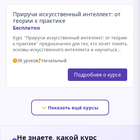
Приручи искусственный интеллект: от
теории к практике
Бесплатно
Курс "Приручи искусственный интеллект: от теории
к практике" предназначен для тех, кто хочет понять
основы искусственного интеллекта и научиться
применять их в реальных проектах. В рамках курса
38 уроков
Начальный
участники познакомятся с…
Подробнее о курсе
Показать ещё курсы
Не знаете, какой курс