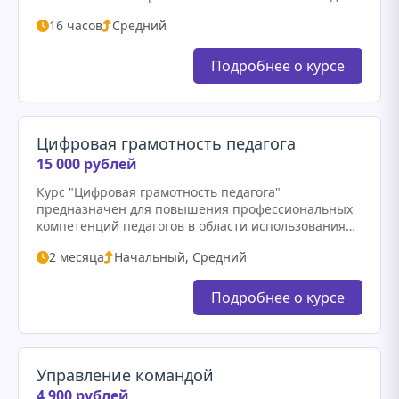
обработки информации. В рамках курса участники
16 часов
Средний
познакомятся с основными программными
продуктами и…
Подробнее о курсе
Цифровая грамотность педагога
15 000 рублей
Курс "Цифровая грамотность педагога"
предназначен для повышения профессиональных
компетенций педагогов в области использования
современных информационных технологий в
2 месяца
Начальный, Средний
образовательном процессе. Участники курса
познакомятся с основами работы с цифровыми
инструментами, научатся интегрировать…
Подробнее о курсе
Управление командой
4 900 рублей