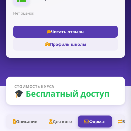
Нет оценок
Читать отзывы
Профиль школы
СТОИМОСТЬ КУРСА
Бесплатный доступ
Описание
Для кого
Формат
В д