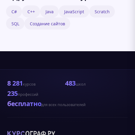
C#
C++
Java
JavaScript
Scratch
SQL
Создание сайтов
8 281
483
курсов
школ
235
профессий
бесплатно
для всех пользователей