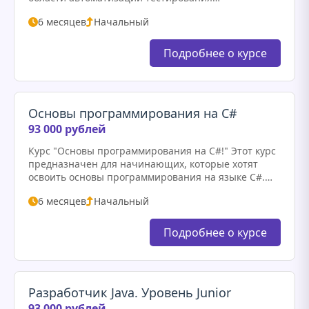
программного обеспечения. В ходе обучения вы
6 месяцев
Начальный
познакомитесь с основами тестирования, изучите
популярные инструменты…
Подробнее о курсе
Основы программирования на C#
93 000 рублей
Курс "Основы программирования на C#!" Этот курс
предназначен для начинающих, которые хотят
освоить основы программирования на языке C#.
Вы научитесь создавать простые приложения,
6 месяцев
Начальный
понимать основные концепции программирования
и развивать логическое…
Подробнее о курсе
Разработчик Java. Уровень Junior
93 000 рублей