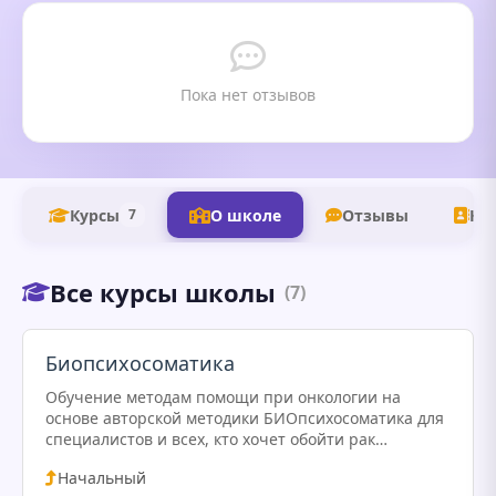
Пока нет отзывов
Курсы
О школе
Отзывы
Ко
7
Все курсы школы
(7)
Биопсихосоматика
Обучение методам помощи при онкологии на
основе авторской методики БИОпсихосоматика для
специалистов и всех, кто хочет обойти рак
стороной. 3-месячный курс с наработкой практики,
Начальный
с выдачей удостоверения о повышении