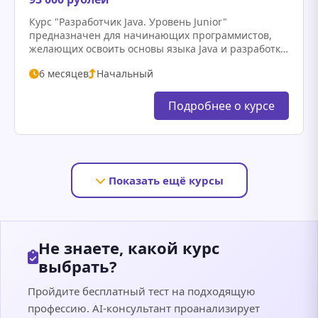
Курс "Разработчик Java. Уровень Junior"
предназначен для начинающих программистов,
желающих освоить основы языка Java и разработки
программного обеспечения. В рамках курса
6 месяцев
Начальный
студенты познакомятся с основами объектно-
ориентированного программирования,
синтаксисом Java, а…
Подробнее о курсе
Показать ещё курсы
Не знаете, какой курс
выбрать?
Пройдите бесплатный тест на подходящую
профессию. AI-консультант проанализирует