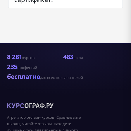
8 281
483
курсов
школ
235
профессий
бесплатно
для всех пользователей
Агрегатор онлайн-курсов. Сравнивайте
школы, читайте отзывы, находите
лучшие курсы для карьеры и личного