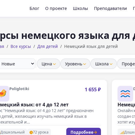
Блог
О проекте
Школы
Преподаватели
рсы немецкого языка для 
ая
Все курсы
Для детей
Немецкий язык для детей
Цена
Уровень
Школа
Профе
Poliglotiki
1 655 ₽
мецкий язык: от 4 до 12 лет
Немецк
с "Немецкий язык: от 4 до 12 лет" предназначен
Онлайн к
я детей, желающих изучать немецкий язык в
создан с
лекательной и…
хотят из
Подробнее
Дошкольный
72 урока
Дошк