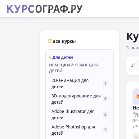
Ку
Все курсы
Главн
Для детей
НЕМЕЦКИЙ ЯЗЫК ДЛЯ
ДЕТЕЙ
2D-анимация для
1
детей
3D-моделирование для
6
детей
Не
Adobe Illustrator для
Кур
2
детей
дл
ув
Adobe Photoshop для
3
детей