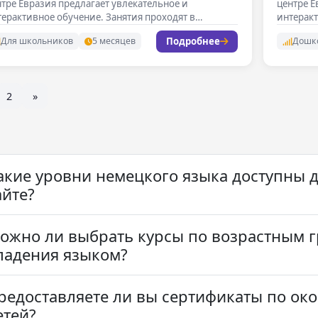
тре Евразия предлагает увлекательное и
центре Е
ерактивное обучение. Занятия проходят в
интеракт
больших…
Занятия
Подробнее
Для школьников
5 месяцев
Дошк
2
»
акие уровни немецкого языка доступны д
айте?
ожно ли выбрать курсы по возрастным 
ладения языком?
редоставляете ли вы сертификаты по око
етей?