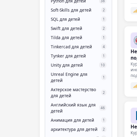
Python для детей
38
Soft-Skills для детей
2
SQL для детей
1
Swift для детей
2
Tilda для детей
1
Tinkercad для детей
4
Не
Tynker для детей
1
по
Кур
Unity для детей
10
ино
Unreal Engine для
по
1
детей
Актерское мастерство
2
для детей
Английский язык для
46
детей
Анимация для детей
1
Не
архитектура для детей
2
Ку