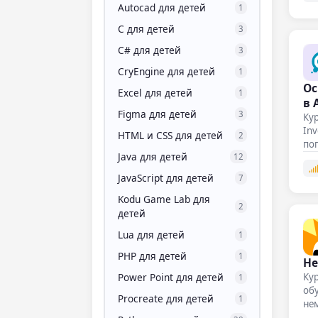
Autocad для детей
1
C для детей
3
C# для детей
3
CryEngine для детей
1
Ос
Excel для детей
1
в 
Figma для детей
3
Ку
Inv
HTML и CSS для детей
2
по
Java для детей
12
JavaScript для детей
7
Kodu Game Lab для
2
детей
Lua для детей
1
PHP для детей
1
Не
Power Point для детей
Кур
1
обу
Procreate для детей
1
не
в…