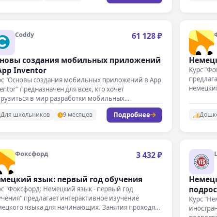
Coddy
61 128 ₽
новы создания мобильных приложений
Немец
App Inventor
Курс "Ф
предлаг
рс "Основы создания мобильных приложений в App
немецкий
entor" предназначен для всех, кто хочет
проходя
грузиться в мир разработки мобильных…
Подробнее
Для школьников
9 месяцев
Дошк
Фоксфорд
3 432 ₽
мецкий язык: первый год обучения
Немецк
подрос
с "Фоксфорд: Немецкий язык - первый год
чения" предлагает интерактивное изучение
Курс "Не
мецкого языка для начинающих. Занятия проходят
иностран