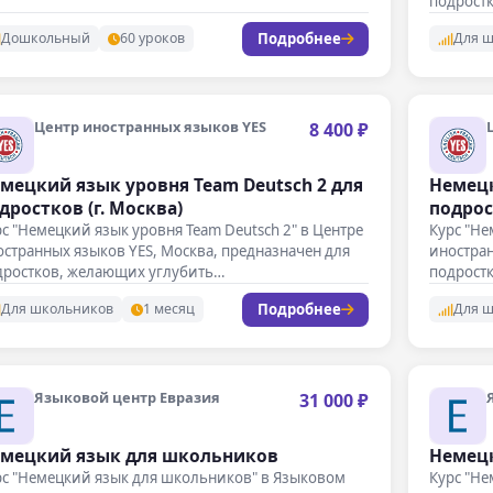
подрост
Подробнее
Дошкольный
60 уроков
Для 
Центр иностранных языков YES
8 400 ₽
мецкий язык уровня Team Deutsch 2 для
Немецк
дростков (г. Москва)
подрос
с "Немецкий язык уровня Team Deutsch 2" в Центре
Курс "Не
странных языков YES, Москва, предназначен для
иностран
дростков, желающих углубить…
подрост
Подробнее
Для школьников
1 месяц
Для 
Языковой центр Евразия
31 000 ₽
мецкий язык для школьников
Немец
рс "Немецкий язык для школьников" в Языковом
Курс "Н