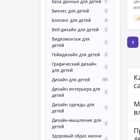
База данных для детей
цен
1
инт
Бизнес для детей
2
не
Блогинг для детей
4
Веб-дизайн для детей
2
Видеомонтаж для
1
2
детей
Геймдизайн для детей
2
Графический дизайн
7
для детей
К
Дизайн для детей
44
с
Дизайн интерьера для
2
детей
М
Дизайн одежды для
1
в
детей
Дизайн-мышление для
2
детей
П
Здоровый образ жизни
д
1