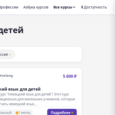
Профессии
Азбука курсов
Все курсы
Доступность
детей
ссия
Divelang
5 600 ₽
ий язык для детей
урс "Немецкий язык для детей"! Этот курс
пециально для маленьких учеников, которые
учать немецкий язык…
Подробнее
ольный
1 месяц