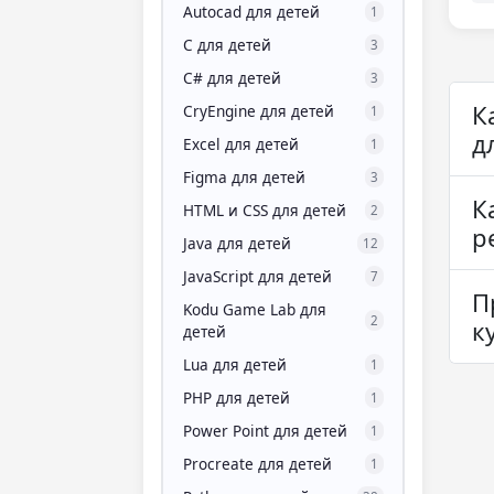
Autocad для детей
1
C для детей
3
C# для детей
3
К
CryEngine для детей
1
д
Excel для детей
1
Figma для детей
3
К
HTML и CSS для детей
2
р
Java для детей
12
JavaScript для детей
7
П
Kodu Game Lab для
2
к
детей
Lua для детей
1
PHP для детей
1
Power Point для детей
1
Procreate для детей
1