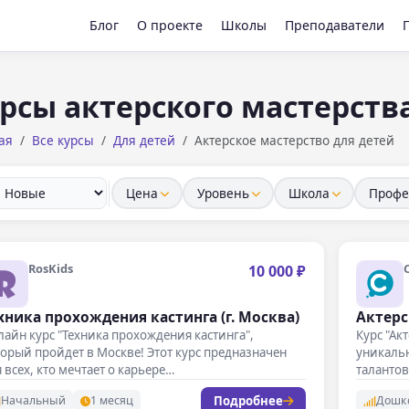
Блог
О проекте
Школы
Преподаватели
рсы актерского мастерств
ая
Все курсы
Для детей
Актерское мастерство для детей
Цена
Уровень
Школа
Профе
RosKids
10 000 ₽
хника прохождения кастинга (г. Москва)
Актерс
айн курс "Техника прохождения кастинга",
Курс "Ак
орый пройдет в Москве! Этот курс предназначен
уникаль
 всех, кто мечтает о карьере…
талантов
навыки
Подробнее
Начальный
1 месяц
Дошк