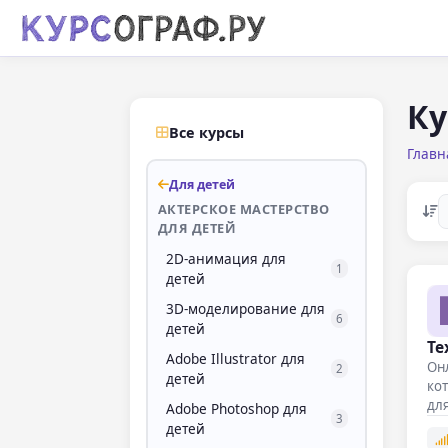
Ку
Все курсы
Главн
Для детей
АКТЕРСКОЕ МАСТЕРСТВО
ДЛЯ ДЕТЕЙ
2D-анимация для
1
детей
3D-моделирование для
6
детей
Те
Adobe Illustrator для
Онл
2
детей
кот
для
Adobe Photoshop для
3
детей