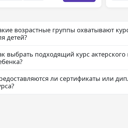
акие возрастные группы охватывают курс
ля детей?
ак выбрать подходящий курс актерского 
ебенка?
редоставляются ли сертификаты или ди
урса?