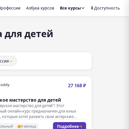
Профессии
Азбука курсов
Все курсы
Доступность
а для детей
ссия
Coddy
27 168 ₽
кое мастерство для детей
терское мастерство для детей"! Этот
ный онлайн-курс предназначен для юных
, которые хотят развить свои актерские
…
Подробнее
ольный
4 месяца