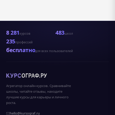
8 281
483
курсов
школ
235
профессий
бесплатно
для всех пользователей
Агрегатор онлайн-курсов. Сравнивайте
школы, читайте отзывы, находите
лучшие курсы для карьеры и личного
роста.
hello@kursograf.ru