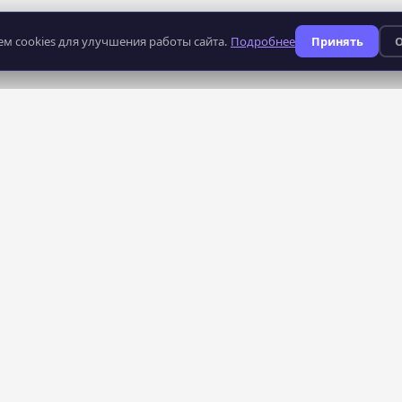
м cookies для улучшения работы сайта.
Подробнее
Принять
О
235
профессий
КАТАЛОГ
СЕРВИСЫ
Все курсы
AI-поиск курсов
Рейтинг школ
Тарифы — бесплатно
Преподаватели
Кабинет школы
Профессии
Конфиденциальность
Азбука курсов
Блог