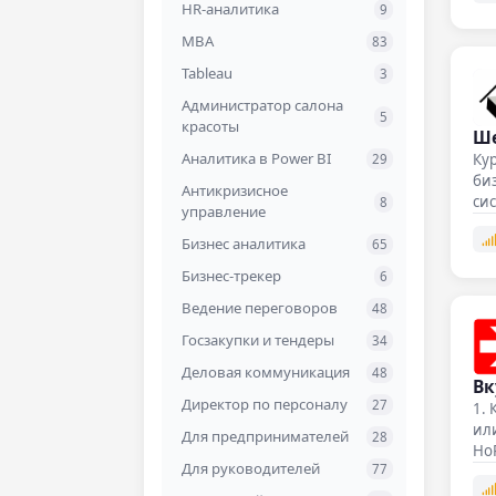
HR-аналитика
9
Astra Linux
61
MBA
83
Azure
36
Tableau
3
Backend-разработка
51
Администратор салона
Big Data
36
5
красоты
Ше
C
17
Аналитика в Power BI
Ку
29
C#
10
биз
Антикризисное
сис
8
CI CD
3
управление
по
Data Engineering
9
Бизнес аналитика
65
Data Science
29
Бизнес-трекер
6
Deep Learning
19
Ведение переговоров
48
DevOps
30
Госзакупки и тендеры
34
Django
7
Деловая коммуникация
48
Вк
Docker
11
Директор по персоналу
27
1. 
или
ETL
1
Для предпринимателей
28
Ho
Frontend-разработка
29
Для руководителей
77