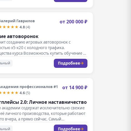
Валерий Гаврилов
от 200 000 ₽
★★★★★
4.8
(4)
ие автоворонок
чит созданию игровых автоворонок с
стью х5-х20 с холодного трафика.
ества курса Возможность купить обучение в
ку…
Подробнее
льный
Академия профессионалов #1
от 14 900 ₽
★★★★★
4.6
(5)
плейсы 2.0: Личное наставничество
и академии содержат исключительно свежие
её личного производства, которые работают
-то вчера, а прямо сейчас. Самый…
Подробнее
льный