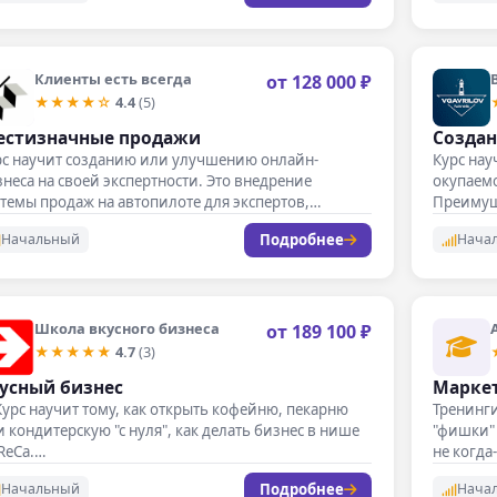
Клиенты есть всегда
от 128 000 ₽
★★★★☆
4.4
(5)
стизначные продажи
Создан
рс научит созданию или улучшению онлайн-
Курс нау
неса на своей экспертности. Это внедрение
окупаемо
темы продаж на автопилоте для экспертов,
Преимущ
могающих…
рассроч
Подробнее
Начальный
Нача
Школа вкусного бизнеса
от 189 100 ₽
★★★★★
4.7
(3)
усный бизнес
Маркет
Курс научит тому, как открыть кофейню, пекарню
Тренинг
 кондитерскую "с нуля", как делать бизнес в нише
"фишки" 
ReCa.…
не когда
Подробнее
Начальный
Нача