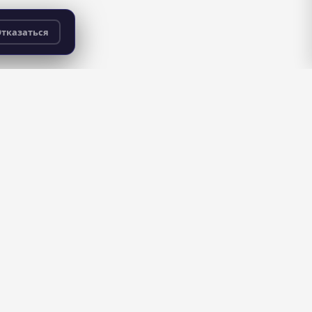
тказаться
бесплатно
для всех пользователей
ДЛЯ ШКОЛ
Управляйте репутацией
Виджет рейтинга, ответы на отзывы и
личный кабинет — бесплатно.