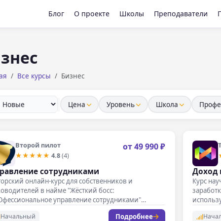
Блог
О проекте
Школы
Преподаватели
знес
ая
Все курсы
Бизнес
Цена
Уровень
Школа
Профе
Второй пилот
от 49 990 ₽
★★★★★
4.8
(4)
равление сотрудниками
Доход 
орский онлайн-курс для собственников и
Курс нау
оводителей в найме "Жёсткий босс:
заработк
Oфессиональное управление сотрудниками"
использу
может за два месяца выйти…
нейросе
Подробнее
Начальный
Нача