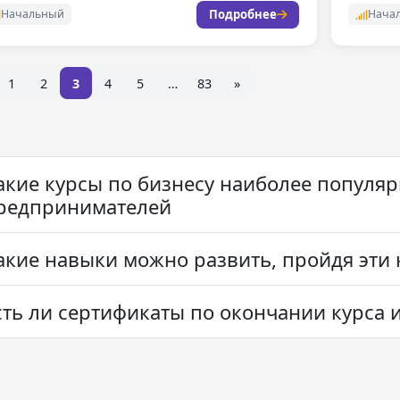
школе, 
Подробнее
Начальный
Нача
1
2
3
4
5
…
83
»
акие курсы по бизнесу наиболее попул
редпринимателей
акие навыки можно развить, пройдя эти 
сть ли сертификаты по окончании курса и