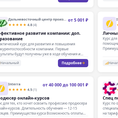
Дальневосточный центр производительности
от 5 001 ₽
★★★★★
4.8
(4)
фективное развитие компании: доп.
Личны
разование
Курс для
помощник
актический курс для развития и повышения
Преимущ
нкурентоспособности компании. Первые
ультаты будут получены уже в ходе обучения и
могут:…
Подробнее
Начальный
Нача
Interra
от 40 000 до 100 001 ₽
★★★★★
4.5
(1)
одюсер онлайн-курсов
Спец п
с для тех, кто хочет освоить профессию продюсера
Курс по 
айн-курсов. Длительность обучения — 12-15
специали
сяцев. Преимущества курса Возможность оплаты…
на тариф