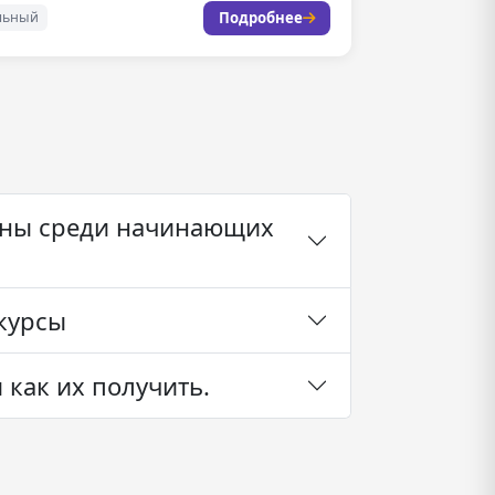
карьерное…
Подробнее
льный
ярны среди начинающих
курсы
 как их получить.