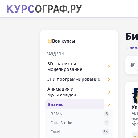
Би
Все курсы
Главн
РАЗДЕЛЫ
3D-графика и
моделирование
Курсы 3D-дженералиста
IT и программирование
15
Курсы Maya
10
1C-программирование
Анимация и
25
мультимедиа
1С-Битрикс
3
Adobe Animate
Бизнес
9
Уп
Android-разработка
24
Авт
BPMN
5
Angular
5
рук
Data Studio
1
Ansible
PR
1
по
Excel
64
ASP.NET Core
1