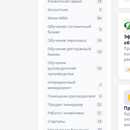
Fullstack-разработка
13
Клиентский сервис
18
Git и GitHub
4
Консалтинг
5
Go
15
Мини-MBA
84
HTML и CSS
17
Обучение гостиничный
9
бизнес
iOS-разработчик
15
Эф
Обучение персонала
16
об
Java
49
Пр
Обучение ресторанный
JavaScript
34
18
ко
бизнес
JUnit
рез
9
Обучение
по
Kotlin
23
руководителей
26
производства
Kubernetes
10
операционный
Laravel
8
7
менеджмент
Microsoft Access
5
Помощник руководителя
6
MS SQL Server
2
Продакт менеджер
31
Пр
MySQL
5
Работа с клиентами
21
Кур
No-Code разработки
6
онл
Стартапы
18
ме
Node.js
11
Управление бизнесом
70