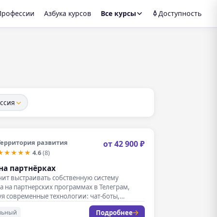
Профессии
Азбука курсов
Все курсы
Доступность
ссия
Территория развития
от 42 900 ₽
★★★★★
4.6
(8)
на партнёрках
чит выстраивать собственную систему
а на партнерских программах в Телеграм,
я современные технологии: чат-боты,
ти и другие…
Подробнее
льный