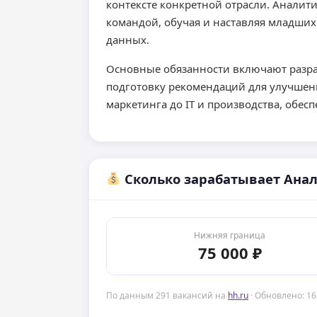
контексте конкретной отрасли. Аналити
командой, обучая и наставляя младших
данных.
Основные обязанности включают разраб
подготовку рекомендаций для улучшени
маркетинга до IT и производства, обе
Сколько зарабатывает Анал
Нижняя граница
75 000 ₽
По данным 291 вакансий на
hh.ru
· Обновлено: 16