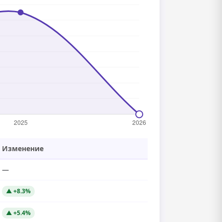
Изменение
—
▲ +8.3%
▲ +5.4%