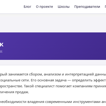
Блог
О проекте
Школы
Преподаватели
к
ах
рый занимается сбором, анализом и интерпретацией данных
 социальные сети. Его основная задача — определить эффе
пространстве. Такой специалист помогает компаниям прин
личения продаж.
 необходимости владения современными инструментами а