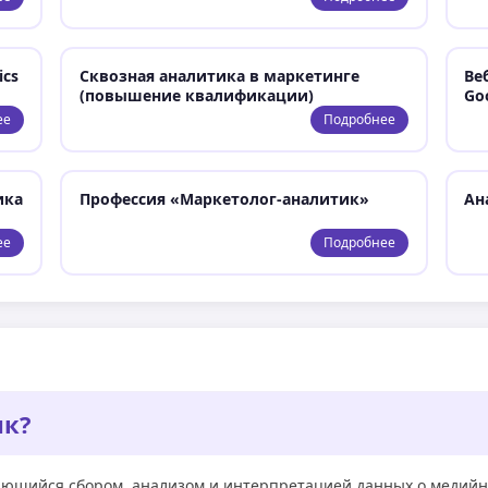
ics
Сквозная аналитика в маркетинге
Ве
(повышение квалификации)
Goo
ее
Подробнее
ика
Профессия «Маркетолог-аналитик»
Ан
ее
Подробнее
ик?
ающийся сбором, анализом и интерпретацией данных о медийн