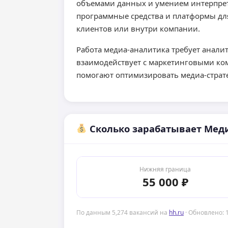
объемами данных и умением интерпрет
программные средства и платформы для
клиентов или внутри компании.
Работа медиа-аналитика требует анал
взаимодействует с маркетинговыми ко
помогают оптимизировать медиа-страте
Сколько зарабатывает Меди
Нижняя граница
55 000 ₽
По данным 5,274 вакансий на
hh.ru
· Обновлено: 