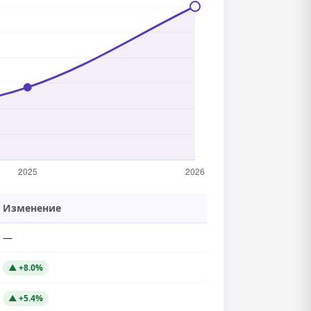
Изменение
—
▲ +8.0%
▲ +5.4%