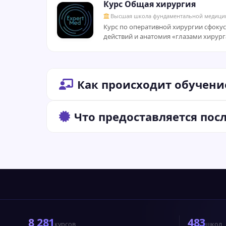
Курс Общая хирургия
Высшая школа фундаментальной медици
Курс по оперативной хирургии сфокус
действий и анатомия «глазами хирург
Как происходит обучени
Что предоставляется пос
8 281
483
курсов
школ