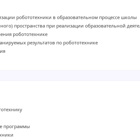
изации робототехники в образовательном процессе школы
бного) пространства при реализации образовательной деят
чения робототехнике
анируемых результатов по робототехнике
ция
тотехнику
е программы
хники