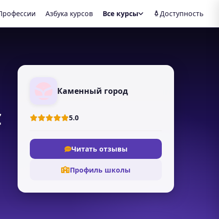
Профессии
Азбука курсов
Все курсы
Доступность
Каменный город
С
5.0
Читать отзывы
Профиль школы