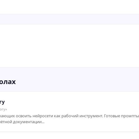
олах
гу
огу»
елающих освоить нейросети как рабочий инструмент. Готовые промпты
ётной документации...