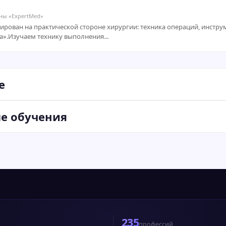
ны «ExpertMed»
ирован на практической стороне хирургии: техника операций, инстр
а».Изучаем технику выполнения...
е
ле обучения
235
профессий