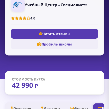
Учебный Центр «Специалист»
4.0
Читать отзывы
Профиль школы
СТОИМОСТЬ КУРСА
42 990
₽
Описание
Для кого
Формат
В д