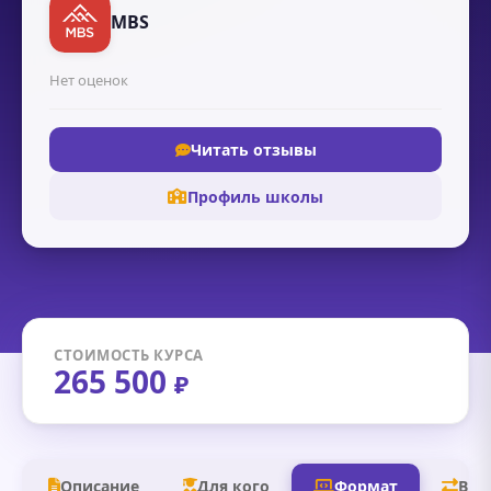
MBS
Нет оценок
Читать отзывы
Профиль школы
СТОИМОСТЬ КУРСА
265 500
₽
Описание
Для кого
Формат
В д