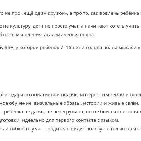
о не про «ещё один кружок», а про то, как вовлечь ребёнка
на культуру, дети не просто учат, а начинают хотеть учить.
бкость мышления, академическая опора.
 35+, у которой ребёнок 7–15 лет и голова полна мыслей «
 благодаря ассоциативной подаче, интересным темам и вовл
ое обучение, визуальные образы, истории и живые связи.
ебёнка не давят, не перегружают, он не боится «не понят
дготовки, идеально для первого контакта с языком.
ь и гибкость ума — родитель видит пользу не только для я