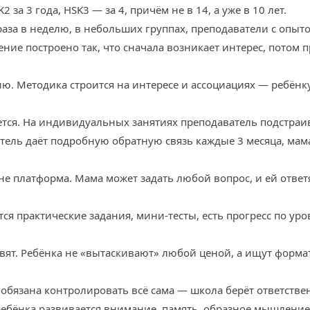
за 3 года, HSK3 — за 4, причём не в 14, а уже в 10 лет.
аза в неделю, в небольших группах, преподаватели с опыто
ение построено так, что сначала возникает интерес, потом 
ю. Методика строится на интересе и ассоциациях — ребёнку н
ется. На индивидуальных занятиях преподаватель подстраив
тель даёт подробную обратную связь каждые 3 месяца, мама
не платформа. Мама может задать любой вопрос, и ей ответя
ся практические задания, мини-тесты, есть прогресс по уро
авят. Ребёнка не «вытаскивают» любой ценой, а ищут формат
 обязана контролировать всё сама — школа берёт ответстве
У ребёнка развивается внимание, память, образное мышление