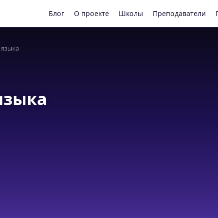
Блог
О проекте
Школы
Преподаватели
 языка
языка