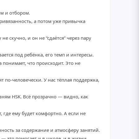
м и отбором.
привязанность, а потом уже привычка
е скучно, и он не “сдаётся” через пару
ается под ребёнка, его темп и интересы.
 понимает, что происходит. Это не
т по-человечески. У нас тёплая поддержка,
вням HSK. Всё прозрачно — видно, как
, где ему будет комфортно. А если не
нность за содержание и атмосферу занятий.
 — это помогает и в школе, и в жизни.