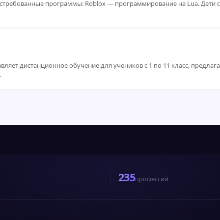
стребованные программы: Roblox — программирование на Lua. Дети с
ляет дистанционное обучение для учеников с 1 по 11 класс, предлага
.
235
профессий