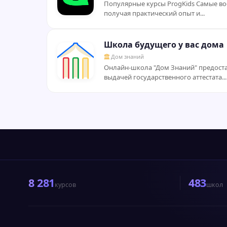
Популярные курсы ProgKids Самые во
получая практический опыт и...
Школа будущего у вас дома
Дом знаний
Онлайн-школа "Дом Знаний" предостав
выдачей государственного аттестата...
8 281
483
курсов
школ