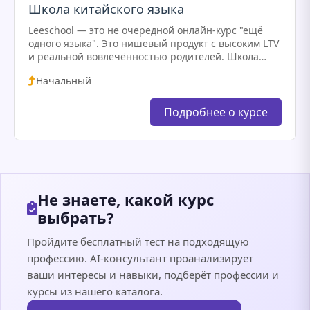
Школа китайского языка
Leeschool — это не очередной онлайн-курс "ещё
одного языка". Это нишевый продукт с высоким LTV
и реальной вовлечённостью родителей. Школа
продаёт не китайский как факт, а как
Начальный
стратегический навык: через…
Подробнее о курсе
Не знаете, какой курс
выбрать?
Пройдите бесплатный тест на подходящую
профессию. AI-консультант проанализирует
ваши интересы и навыки, подберёт профессии и
курсы из нашего каталога.